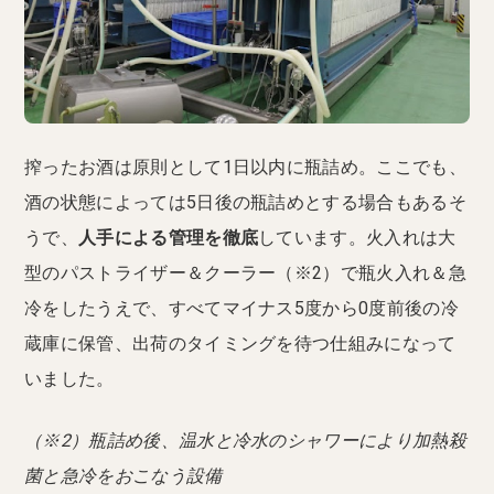
搾ったお酒は原則として1日以内に瓶詰め。ここでも、
酒の状態によっては5日後の瓶詰めとする場合もあるそ
うで、
人手による管理を徹底
しています。火入れは大
型のパストライザー＆クーラー（※2）で瓶火入れ＆急
冷をしたうえで、すべてマイナス5度から0度前後の冷
蔵庫に保管、出荷のタイミングを待つ仕組みになって
いました。
（※2）瓶詰め後、温水と冷水のシャワーにより加熱殺
菌と急冷をおこなう設備