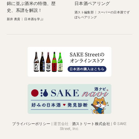
錦に並ぶ酒米の特徴、歴
日本酒ペアリング
史、系譜を解説！
酒スト編集部
|
スーパーの日本酒でず
ぼらペアリング
新井 勇貴
|
日本酒を学ぶ
プライバシーポリシー
|
運営会社
:
酒ストリート株式会社
| © SAKE
Street, Inc.