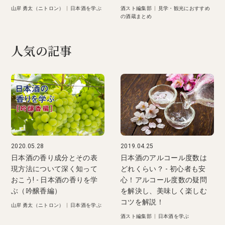
山岸 勇太（ニトロン）
|
日本酒を学ぶ
酒スト編集部
|
見学・観光におすすめ
の酒蔵まとめ
人気の記事
2020.05.28
2019.04.25
日本酒の香り成分とその表
日本酒のアルコール度数は
現方法について深く知って
どれくらい？ - 初心者も安
おこう! - 日本酒の香りを学
心！アルコール度数の疑問
ぶ（吟醸香編）
を解決し、美味しく楽しむ
コツを解説！
山岸 勇太（ニトロン）
|
日本酒を学ぶ
酒スト編集部
|
日本酒を学ぶ