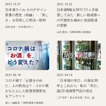
2021.10.27
2021.10.22
日本酒ラベル そのデザイン
日本酒8種を50℃で1ヶ月放
変遷の歴史（前編） - 「美し
置してみた - 新しい熟成酒へ
さ」を目指した明治～昭和
の可能性を秘めた加温熟成
の実験
石田 信夫
|
日本酒を学ぶ
山本 聖治
|
SAKE業界の新潮流
2021.06.18
2021.04.14
コロナ禍で「お酒をやめ
「日本酒の辛口」の過去30
た」人の割合は？ - コロナ禍
年とこれから - 私の「辛口」
がもたらした飲酒習慣変化
論(3) 地酒専門店の視点
をアンケート
二戸 浩平
|
私の日本酒「辛口」論
酒スト編集部
|
SAKE業界の新潮流