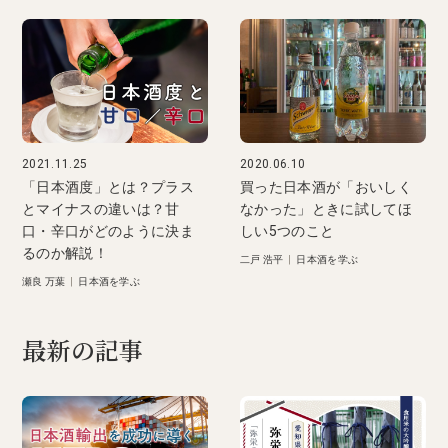
2021.11.25
2020.06.10
「日本酒度」とは？プラス
買った日本酒が「おいしく
とマイナスの違いは？甘
なかった」ときに試してほ
口・辛口がどのように決ま
しい5つのこと
るのか解説！
二戸 浩平
|
日本酒を学ぶ
瀬良 万葉
|
日本酒を学ぶ
最新の記事