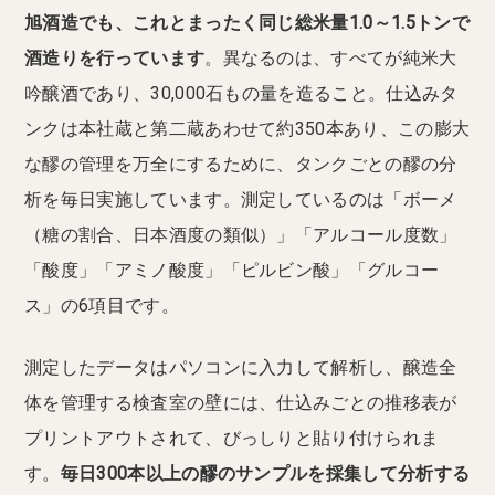
旭酒造でも、これとまったく同じ総米量1.0～1.5トンで
酒造りを行っています
。異なるのは、すべてが純米大
吟醸酒であり、30,000石もの量を造ること。仕込みタ
ンクは本社蔵と第二蔵あわせて約350本あり、この膨大
な醪の管理を万全にするために、タンクごとの醪の分
析を毎日実施しています。測定しているのは「ボーメ
（糖の割合、日本酒度の類似）」「アルコール度数」
「酸度」「アミノ酸度」「ピルビン酸」「グルコー
ス」の6項目です。
測定したデータはパソコンに入力して解析し、醸造全
体を管理する検査室の壁には、仕込みごとの推移表が
プリントアウトされて、びっしりと貼り付けられま
す。
毎日300本以上の醪のサンプルを採集して分析する