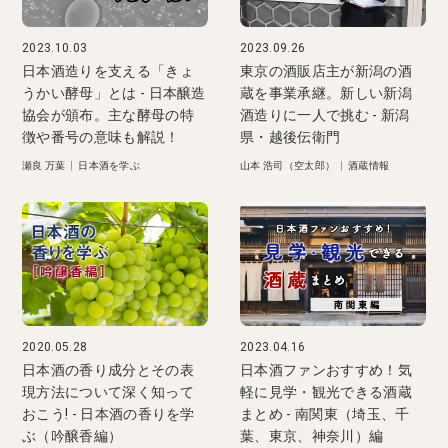
2023.10.03
2023.09.26
日本酒造りを支える「きょ
東京の酒販店主が新潟の酒
うかい酵母」とは - 日本醸造
蔵を事業承継。新しい新潟
協会が頒布。主な酵母の特
酒造りに一人で挑む - 新潟
徴や番号の意味も解説！
県・越後伝衛門
瀬良 万葉
|
日本酒を学ぶ
山本 浩司（空太郎）
|
酒蔵情報
2020.05.28
2023.04.16
日本酒の香り成分とその表
日本酒ファンおすすめ！気
現方法について深く知って
軽に見学・観光できる酒蔵
おこう! - 日本酒の香りを学
まとめ - 南関東（埼玉、千
ぶ（吟醸香編）
葉、東京、神奈川）編