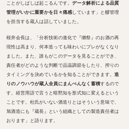
ことがしばしば起こるんです。
データ解析による品質
管理がいかに重要かを日々痛感
しています」と醪管理
を担当する蔵人は話していました。
桜井会長は、「分析技術の進化で『獺祭』のお酒の再
現性は高まり、何本造っても味わいにブレがなくなり
ました。また、誰もがこのデータを見ることができ、
責任者がどのような判断で品温調節をしたり、搾りの
タイミングを決めているかを知ることができます。
造
りのノウハウが蔵人全員にまんべんなく蓄積
するので
す。経営用語で言うと暗黙知を形式知に変えるという
ことです。杜氏がいない酒造りとはそういう意味で、
旭酒造にも『蔵長』という組織としての製造責任者は
おります」と語ります。