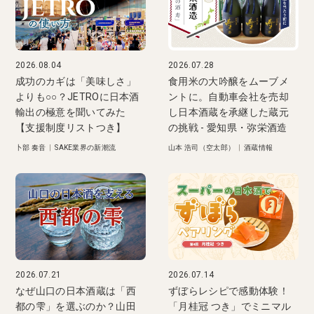
2026.08.04
2026.07.28
成功のカギは「美味しさ」
食用米の大吟醸をムーブメ
よりも○○？JETROに日本酒
ントに。自動車会社を売却
輸出の極意を聞いてみた
し日本酒蔵を承継した蔵元
【支援制度リストつき】
の挑戦 - 愛知県・弥栄酒造
卜部 奏音
|
SAKE業界の新潮流
山本 浩司（空太郎）
|
酒蔵情報
2026.07.21
2026.07.14
なぜ山口の日本酒蔵は「西
ずぼらレシピで感動体験！
都の雫」を選ぶのか？山田
「月桂冠 つき」でミニマル