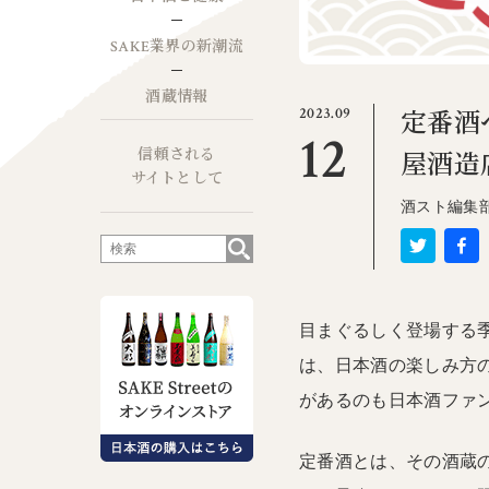
SAKE業界の新潮流
酒蔵情報
2023.09
定番酒
12
信頼される
屋酒造
サイトとして
酒スト編集
目まぐるしく登場する
は、日本酒の楽しみ方
があるのも日本酒ファ
定番酒とは、その酒蔵