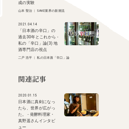
成の実験
山本 聖治
|
SAKE業界の新潮流
2021.04.14
「日本酒の辛口」の
過去30年とこれから -
私の「辛口」論(3) 地
酒専門店の視点
二戸 浩平
|
私の日本酒「辛口」論
関連記事
2020.01.15
日本酒に真剣になっ
たら、世界が広がっ
た。 - 発酵料理家・
真野遥さんインタビ
ュー