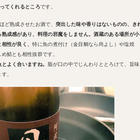
ってくれるところ
です。
年ほど熟成させたお酒で、
突出した味や香りはないものの、き
る熟成感があり、料理の邪魔をしません。酒蔵のある場所が小
と相性が良く、
特に魚の煮付け（金目鯛なら尚よし）や塩焼
しめ鯖とも相性抜群です。
魚とよく合いますね。
脂が口の中でじんわりととろけて、旨味
ます。