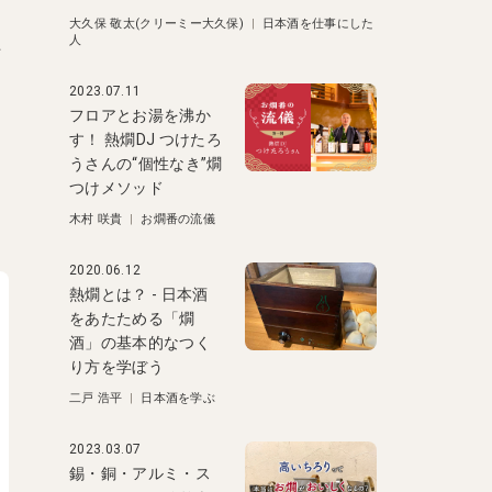
大久保 敬太(クリーミー大久保)
|
日本酒を仕事にした
た
人
2023.07.11
フロアとお湯を沸か
す！ 熱燗DJ つけたろ
うさんの“個性なき”燗
、
つけメソッド
木村 咲貴
|
お燗番の流儀
2020.06.12
熱燗とは？ - 日本酒
をあたためる「燗
酒」の基本的なつく
り方を学ぼう
二戸 浩平
|
日本酒を学ぶ
2023.03.07
錫・銅・アルミ・ス