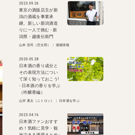
2023.09.26
東京の酒販店主が新
潟の酒蔵を事業承
継。新しい新潟酒造
りに一人で挑む - 新
潟県・越後伝衛門
山本 浩司（空太郎）
|
酒蔵情報
2020.05.28
日本酒の香り成分と
その表現方法につい
て深く知っておこう!
- 日本酒の香りを学ぶ
（吟醸香編）
山岸 勇太（ニトロン）
|
日本酒を学ぶ
2023.04.16
日本酒ファンおすす
め！気軽に見学・観
光できる酒蔵まとめ -