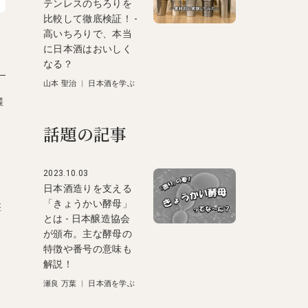
テンレスのちろりを
比較して徹底検証！ -
高いちろりで、本当
に日本酒はおいしく
なる？
山本 聖治
|
日本酒を学ぶ
澤
話題の記事
2023.10.03
日本酒造りを支える
「きょうかい酵母」
撃
とは - 日本醸造協会
が頒布。主な酵母の
特徴や番号の意味も
解説！
瀬良 万葉
|
日本酒を学ぶ