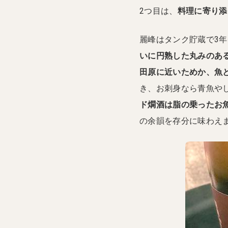
2つ目は、
料理に寄り添
麗峰はタンク貯蔵で3
いに円熟した丸みのあ
田原に近いためか、魚
き、お刺身なら青魚や
ド燗酒は脂の乗ったお
の余韻を存分に味わえ