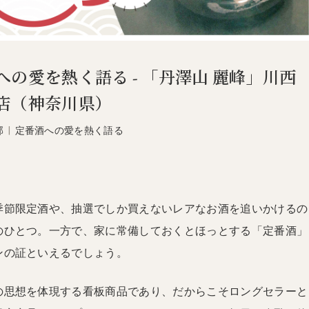
への愛を熱く語る - 「丹澤山 麗峰」川西
店（神奈川県）
部
|
定番酒への愛を熱く語る
季節限定酒や、抽選でしか買えないレアなお酒を追いかけるの
のひとつ。一方で、家に常備しておくとほっとする「定番酒」
ンの証といえるでしょう。
の思想を体現する看板商品であり、だからこそロングセラーと