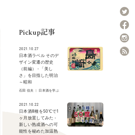
Pickup記事
2021.10.27
日本酒ラベル そのデ
ザイン変遷の歴史
（前編） - 「美し
さ」を目指した明治
～昭和
石田 信夫
|
日本酒を学ぶ
2021.10.22
日本酒8種を50℃で1
ヶ月放置してみた -
新しい熟成酒への可
能性を秘めた加温熟