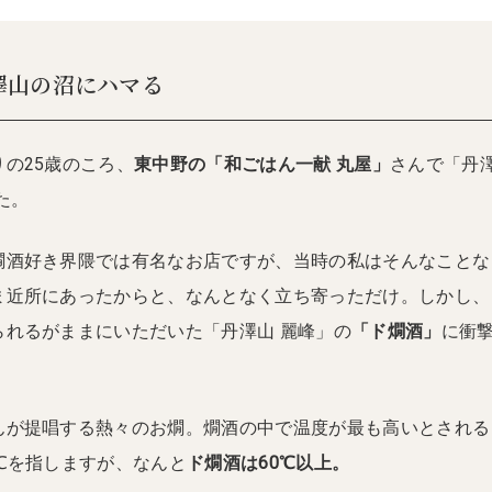
丹澤山の沼にハマる
の25歳のころ、
東中野の「和ごはん一献 丸屋」
さんで「丹
た。
燗酒好き界隈では有名なお店ですが、当時の私はそんなことな
ま近所にあったからと、なんとなく立ち寄っただけ。しかし、
られるがままにいただいた「丹澤山 麗峰」の
「ド燗酒」
に衝
んが提唱する熱々のお燗。燗酒の中で温度が最も高いとされる
℃を指しますが、なんと
ド燗酒は60℃以上。