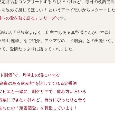
限定商品をコンプリートするのもいいけれど、毎日の晩酌で飲
さを改めて感じてほしい！ というアツイ想いからスタートし
酒への愛を熱く語る」シリーズ
です。
り酒販店「発酵室よはく」店主でもある真野遥さんが、神奈川
丹澤山 麗峰」をご紹介。アツアツの「ド燗酒」との出逢いや
いて、愛情たっぷりに語ってくれました。
“ド燗酒”で、丹澤山の沼にハマる
“余白のある飲み方”を許してくれる定番酒
ジビエと一緒に、燗グリアで、飲み方いろいろ
言葉にできないけれど、自分にぴったりと合う
あなたの「定番酒愛」を募集しています！