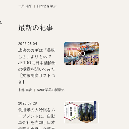
二戸 浩平
|
日本酒を学ぶ
れ
最新の記事
2026.08.04
成功のカギは「美味
しさ」よりも○○？
JETROに日本酒輸出
の極意を聞いてみた
【支援制度リストつ
き】
卜部 奏音
|
SAKE業界の新潮流
2026.07.28
食用米の大吟醸をム
ーブメントに。自動
車会社を売却し日本
酒蔵を承継した蔵元