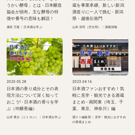
うかい酵母」とは - 日本醸造
蔵を事業承継。新しい新潟
協会が頒布。主な酵母の特
酒造りに一人で挑む - 新潟
徴や番号の意味も解説！
県・越後伝衛門
瀬良 万葉
|
日本酒を学ぶ
山本 浩司（空太郎）
|
酒蔵情報
2020.05.28
2023.04.16
日本酒の香り成分とその表
日本酒ファンおすすめ！気
現方法について深く知って
軽に見学・観光できる酒蔵
おこう! - 日本酒の香りを学
まとめ - 南関東（埼玉、千
ぶ（吟醸香編）
葉、東京、神奈川）編
山岸 勇太（ニトロン）
|
日本酒を学ぶ
酒スト編集部
|
見学・観光におすすめ
の酒蔵まとめ