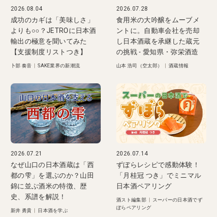
2026.08.04
2026.07.28
成功のカギは「美味しさ」
食用米の大吟醸をムーブメ
よりも○○？JETROに日本酒
ントに。自動車会社を売却
輸出の極意を聞いてみた
し日本酒蔵を承継した蔵元
【支援制度リストつき】
の挑戦 - 愛知県・弥栄酒造
卜部 奏音
|
SAKE業界の新潮流
山本 浩司（空太郎）
|
酒蔵情報
2026.07.21
2026.07.14
なぜ山口の日本酒蔵は「西
ずぼらレシピで感動体験！
都の雫」を選ぶのか？山田
「月桂冠 つき」でミニマル
錦に並ぶ酒米の特徴、歴
日本酒ペアリング
史、系譜を解説！
酒スト編集部
|
スーパーの日本酒でず
ぼらペアリング
新井 勇貴
|
日本酒を学ぶ