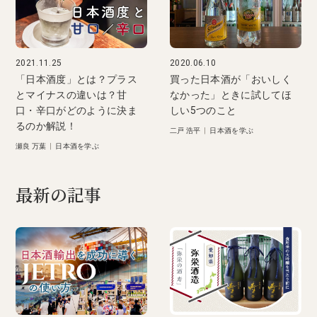
2021.11.25
2020.06.10
「日本酒度」とは？プラス
買った日本酒が「おいしく
とマイナスの違いは？甘
なかった」ときに試してほ
口・辛口がどのように決ま
しい5つのこと
るのか解説！
二戸 浩平
|
日本酒を学ぶ
瀬良 万葉
|
日本酒を学ぶ
最新の記事