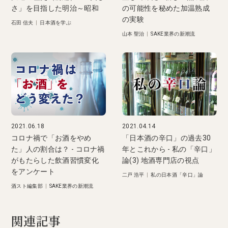
さ」を目指した明治～昭和
の可能性を秘めた加温熟成
の実験
石田 信夫
|
日本酒を学ぶ
山本 聖治
|
SAKE業界の新潮流
2021.06.18
2021.04.14
コロナ禍で「お酒をやめ
「日本酒の辛口」の過去30
た」人の割合は？ - コロナ禍
年とこれから - 私の「辛口」
がもたらした飲酒習慣変化
論(3) 地酒専門店の視点
をアンケート
二戸 浩平
|
私の日本酒「辛口」論
酒スト編集部
|
SAKE業界の新潮流
関連記事