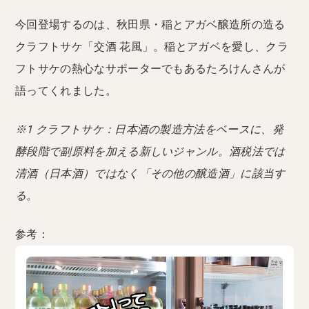
今回登場するのは、秋田県・稲とアガベ醸造所の造る
クラフトサケ「交酒 花風」。稲とアガベを愛し、クラ
フトサケの熱心なサポーターでもあるたろけんさんが
語ってくれました。
※1 クラフトサケ：日本酒の製造方法をベースに、発
酵段階で副原料を加える新しいジャンル。酒税法では
清酒（日本酒）ではなく「その他の醸造酒」に該当す
る。
参考：