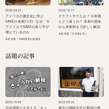
2020.04.21
2023.10.17
アメリカの酒文化に学ぶ
クラフトサケとは？ 日本酒
SAKEの未来(1/2) - なぜ、今
とどう違うの？ 本来の意味
アメリカでSAKEの造り手が
から具体例まで詳しく解説
増えているのか
木村 咲貴
|
日本酒を学ぶ
木村 咲貴
|
SAKE業界の新潮流
話題の記事
2023.10.03
2023.09.26
日本酒造りを支える「きょ
東京の酒販店主が新潟の酒