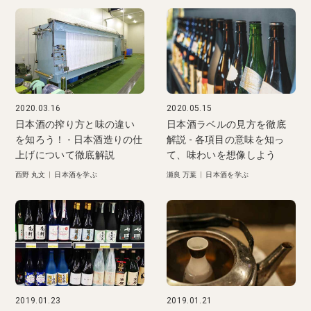
2020.03.16
2020.05.15
日本酒の搾り方と味の違い
日本酒ラベルの見方を徹底
を知ろう！ - 日本酒造りの仕
解説 - 各項目の意味を知っ
上げについて徹底解説
て、味わいを想像しよう
西野 丸文
|
日本酒を学ぶ
瀬良 万葉
|
日本酒を学ぶ
2019.01.23
2019.01.21