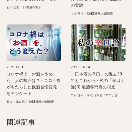
の実験
石田 信夫
|
日本酒を学ぶ
山本 聖治
|
SAKE業界の新潮流
2021.06.18
2021.04.14
コロナ禍で「お酒をやめ
「日本酒の辛口」の過去30
た」人の割合は？ - コロナ禍
年とこれから - 私の「辛口」
がもたらした飲酒習慣変化
論(3) 地酒専門店の視点
をアンケート
二戸 浩平
|
私の日本酒「辛口」論
酒スト編集部
|
SAKE業界の新潮流
関連記事