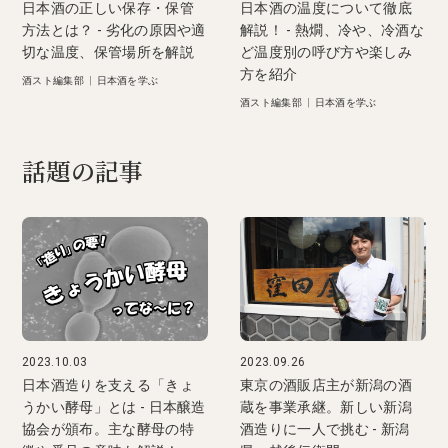
日本酒の正しい保存・保管
日本酒の温度について徹底
方法とは？ - 劣化の原因や適
解説！ - 熱燗、冷や、冷酒な
切な温度、保管場所を解説
ど温度別の呼び方や楽しみ
方を紹介
酒スト編集部
|
日本酒を学ぶ
酒スト編集部
|
日本酒を学ぶ
話題の記事
2023.10.03
2023.09.26
日本酒造りを支える「きょ
東京の酒販店主が新潟の酒
うかい酵母」とは - 日本醸造
蔵を事業承継。新しい新潟
協会が頒布。主な酵母の特
酒造りに一人で挑む - 新潟