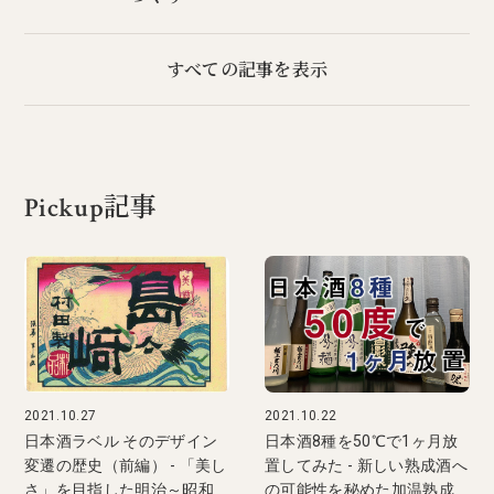
すべての記事を表示
Pickup記事
2021.10.27
2021.10.22
日本酒ラベル そのデザイン
日本酒8種を50℃で1ヶ月放
変遷の歴史（前編） - 「美し
置してみた - 新しい熟成酒へ
さ」を目指した明治～昭和
の可能性を秘めた加温熟成