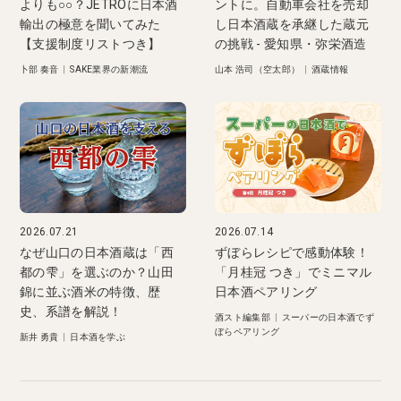
よりも○○？JETROに日本酒
ントに。自動車会社を売却
輸出の極意を聞いてみた
し日本酒蔵を承継した蔵元
【支援制度リストつき】
の挑戦 - 愛知県・弥栄酒造
卜部 奏音
|
SAKE業界の新潮流
山本 浩司（空太郎）
|
酒蔵情報
2026.07.21
2026.07.14
なぜ山口の日本酒蔵は「西
ずぼらレシピで感動体験！
都の雫」を選ぶのか？山田
「月桂冠 つき」でミニマル
錦に並ぶ酒米の特徴、歴
日本酒ペアリング
史、系譜を解説！
酒スト編集部
|
スーパーの日本酒でず
ぼらペアリング
新井 勇貴
|
日本酒を学ぶ