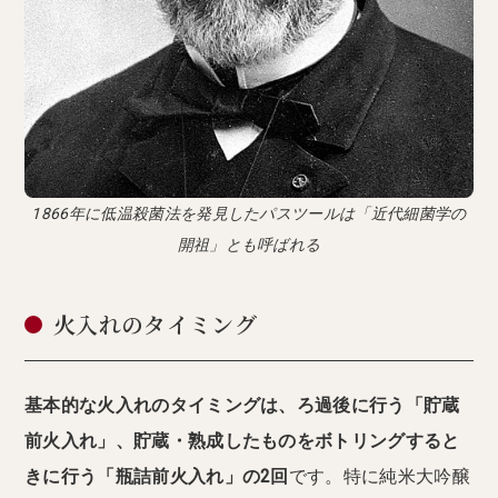
1866年に低温殺菌法を発見したパスツールは「近代細菌学の
開祖」とも呼ばれる
火入れのタイミング
基本的な火入れのタイミングは、ろ過後に行う「貯蔵
前火入れ」、貯蔵・熟成したものをボトリングすると
きに行う「瓶詰前火入れ」の2回
です。特に純米大吟醸