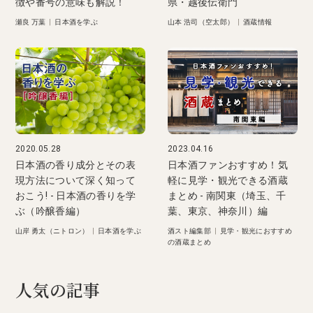
徴や番号の意味も解説！
県・越後伝衛門
瀬良 万葉
|
日本酒を学ぶ
山本 浩司（空太郎）
|
酒蔵情報
2020.05.28
2023.04.16
日本酒の香り成分とその表
日本酒ファンおすすめ！気
現方法について深く知って
軽に見学・観光できる酒蔵
おこう! - 日本酒の香りを学
まとめ - 南関東（埼玉、千
ぶ（吟醸香編）
葉、東京、神奈川）編
山岸 勇太（ニトロン）
|
日本酒を学ぶ
酒スト編集部
|
見学・観光におすすめ
の酒蔵まとめ
人気の記事