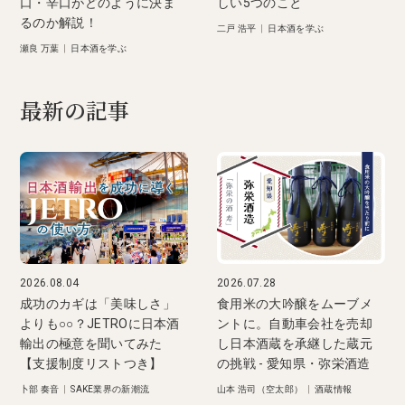
口・辛口がどのように決ま
しい5つのこと
るのか解説！
二戸 浩平
|
日本酒を学ぶ
瀬良 万葉
|
日本酒を学ぶ
最新の記事
2026.08.04
2026.07.28
成功のカギは「美味しさ」
食用米の大吟醸をムーブメ
よりも○○？JETROに日本酒
ントに。自動車会社を売却
輸出の極意を聞いてみた
し日本酒蔵を承継した蔵元
【支援制度リストつき】
の挑戦 - 愛知県・弥栄酒造
卜部 奏音
|
SAKE業界の新潮流
山本 浩司（空太郎）
|
酒蔵情報