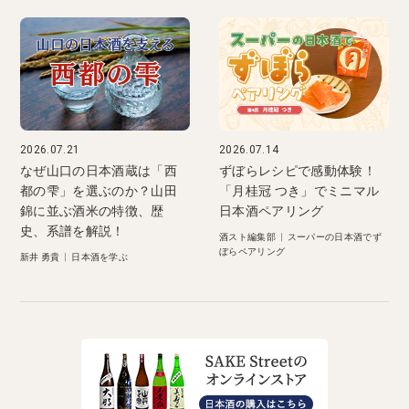
2026.07.21
2026.07.14
なぜ山口の日本酒蔵は「西
ずぼらレシピで感動体験！
都の雫」を選ぶのか？山田
「月桂冠 つき」でミニマル
錦に並ぶ酒米の特徴、歴
日本酒ペアリング
史、系譜を解説！
酒スト編集部
|
スーパーの日本酒でず
ぼらペアリング
新井 勇貴
|
日本酒を学ぶ