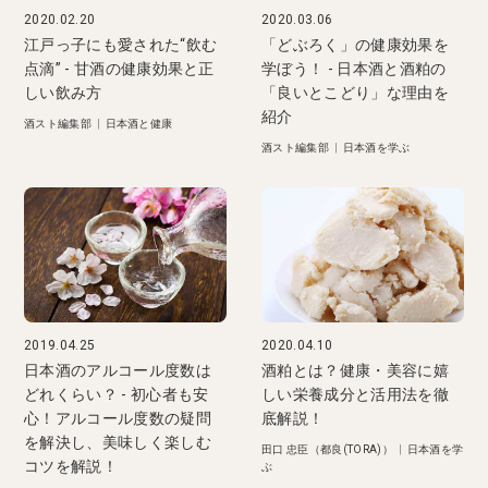
2020.02.20
2020.03.06
江戸っ子にも愛された“飲む
「どぶろく」の健康効果を
点滴” - 甘酒の健康効果と正
学ぼう！ - 日本酒と酒粕の
しい飲み方
「良いとこどり」な理由を
紹介
酒スト編集部
|
日本酒と健康
酒スト編集部
|
日本酒を学ぶ
2019.04.25
2020.04.10
日本酒のアルコール度数は
酒粕とは？健康・美容に嬉
どれくらい？ - 初心者も安
しい栄養成分と活用法を徹
心！アルコール度数の疑問
底解説！
を解決し、美味しく楽しむ
田口 忠臣（都良(TORA)）
|
日本酒を学
コツを解説！
ぶ