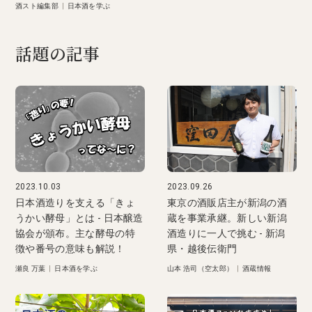
酒スト編集部
|
日本酒を学ぶ
話題の記事
2023.10.03
2023.09.26
日本酒造りを支える「きょ
東京の酒販店主が新潟の酒
うかい酵母」とは - 日本醸造
蔵を事業承継。新しい新潟
協会が頒布。主な酵母の特
酒造りに一人で挑む - 新潟
徴や番号の意味も解説！
県・越後伝衛門
瀬良 万葉
|
日本酒を学ぶ
山本 浩司（空太郎）
|
酒蔵情報