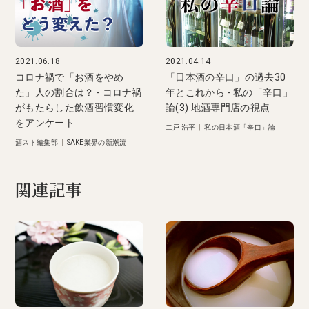
2021.06.18
2021.04.14
コロナ禍で「お酒をやめ
「日本酒の辛口」の過去30
た」人の割合は？ - コロナ禍
年とこれから - 私の「辛口」
がもたらした飲酒習慣変化
論(3) 地酒専門店の視点
をアンケート
二戸 浩平
|
私の日本酒「辛口」論
酒スト編集部
|
SAKE業界の新潮流
関連記事