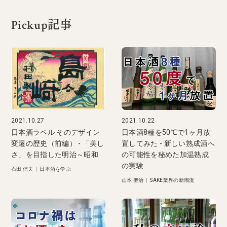
Pickup記事
2021.10.27
2021.10.22
日本酒ラベル そのデザイン
日本酒8種を50℃で1ヶ月放
変遷の歴史（前編） - 「美し
置してみた - 新しい熟成酒へ
さ」を目指した明治～昭和
の可能性を秘めた加温熟成
の実験
石田 信夫
|
日本酒を学ぶ
山本 聖治
|
SAKE業界の新潮流