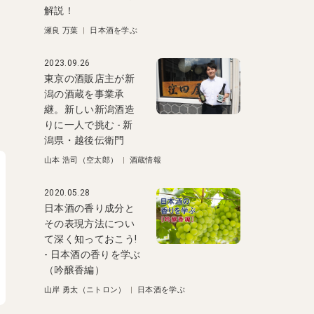
解説！
瀬良 万葉
|
日本酒を学ぶ
2023.09.26
東京の酒販店主が新
潟の酒蔵を事業承
継。新しい新潟酒造
。
りに一人で挑む - 新
潟県・越後伝衛門
山本 浩司（空太郎）
|
酒蔵情報
2020.05.28
日本酒の香り成分と
その表現方法につい
て深く知っておこう!
- 日本酒の香りを学ぶ
（吟醸香編）
山岸 勇太（ニトロン）
|
日本酒を学ぶ