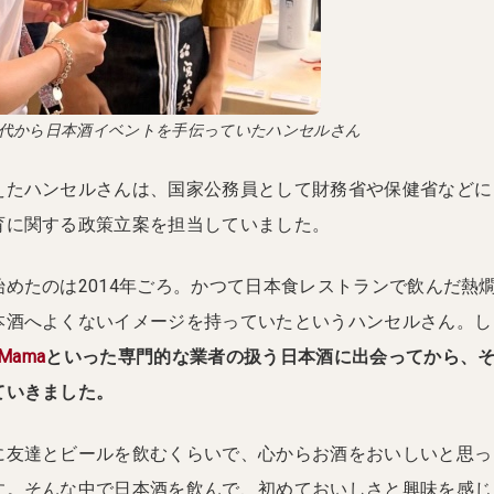
代から日本酒イベントを手伝っていたハンセルさん
えたハンセルさんは、国家公務員として財務省や保健省などに
育に関する政策立案を担当していました。
めたのは2014年ごろ。かつて日本食レストランで飲んだ熱
本酒へよくないイメージを持っていたというハンセルさん。し
 Mama
といった専門的な業者の扱う日本酒に出会ってから、
ていきました。
に友達とビールを飲むくらいで、心からお酒をおいしいと思っ
す。そんな中で日本酒を飲んで、初めておいしさと興味を感じ