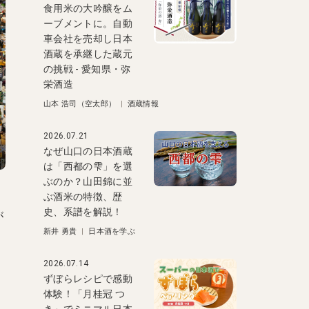
食用米の大吟醸をム
ーブメントに。自動
車会社を売却し日本
酒蔵を承継した蔵元
の挑戦 - 愛知県・弥
栄酒造
山本 浩司（空太郎）
|
酒蔵情報
2026.07.21
なぜ山口の日本酒蔵
は「西都の雫」を選
ぶのか？山田錦に並
ぶ酒米の特徴、歴
史、系譜を解説！
が
新井 勇貴
|
日本酒を学ぶ
2026.07.14
ずぼらレシピで感動
体験！「月桂冠 つ