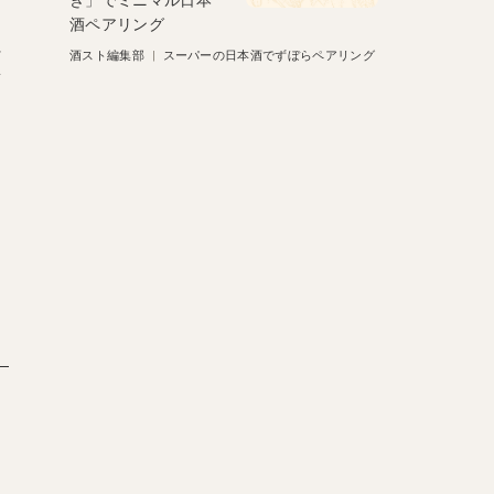
き」でミニマル日本
酒ペアリング
に
酒スト編集部
|
スーパーの日本酒でずぼらペアリング
酒