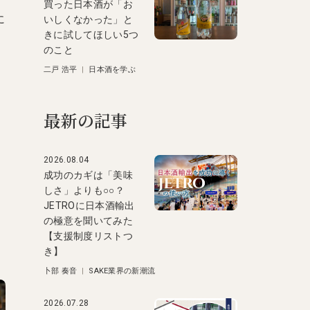
買った日本酒が「お
に
いしくなかった」と
きに試してほしい5つ
のこと
二戸 浩平
|
日本酒を学ぶ
最新の記事
同
2026.08.04
成功のカギは「美味
しさ」よりも○○？
JETROに日本酒輸出
の極意を聞いてみた
【支援制度リストつ
き】
卜部 奏音
|
SAKE業界の新潮流
2026.07.28