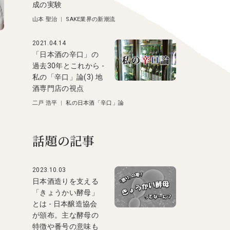
成の実験
山本 聖治
|
SAKE業界の新潮流
2021.04.14
「日本酒の辛口」の
過去30年とこれから -
私の「辛口」論(3) 地
酒専門店の視点
二戸 浩平
|
私の日本酒「辛口」論
話題の記事
2023.10.03
目
日本酒造りを支える
「きょうかい酵母」
とは - 日本醸造協会
が頒布。主な酵母の
特徴や番号の意味も