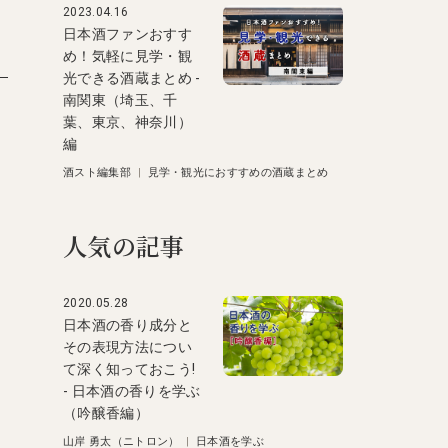
2023.04.16
日本酒ファンおすす
め！気軽に見学・観
光できる酒蔵まとめ -
南関東（埼玉、千
葉、東京、神奈川）
編
酒スト編集部
|
見学・観光におすすめの酒蔵まとめ
人気の記事
2020.05.28
日本酒の香り成分と
その表現方法につい
て深く知っておこう!
- 日本酒の香りを学ぶ
（吟醸香編）
山岸 勇太（ニトロン）
|
日本酒を学ぶ