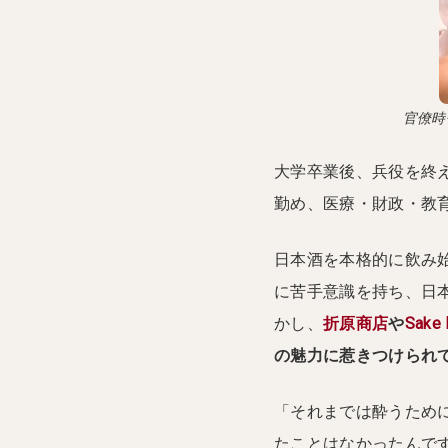
官僚時
大学卒業後、兵役を終
勤め、医療・財政・教
日本酒を本格的に飲み始
に苦手意識を持ち、日
かし、
折原商店
や
Sake
の魅力に惹きつけられ
「それまでは酔うため
たことはなかったんで