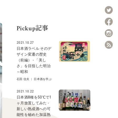
Pickup記事
2021.10.27
日本酒ラベル そのデ
ザイン変遷の歴史
（前編） - 「美し
さ」を目指した明治
～昭和
石田 信夫
|
日本酒を学ぶ
2021.10.22
日本酒8種を50℃で1
ヶ月放置してみた -
新しい熟成酒への可
能性を秘めた加温熟