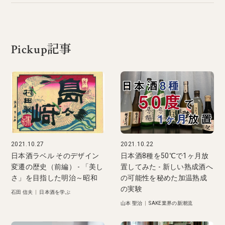
Pickup記事
2021.10.27
2021.10.22
日本酒ラベル そのデザイン
日本酒8種を50℃で1ヶ月放
変遷の歴史（前編） - 「美し
置してみた - 新しい熟成酒へ
さ」を目指した明治～昭和
の可能性を秘めた加温熟成
の実験
石田 信夫
|
日本酒を学ぶ
山本 聖治
|
SAKE業界の新潮流