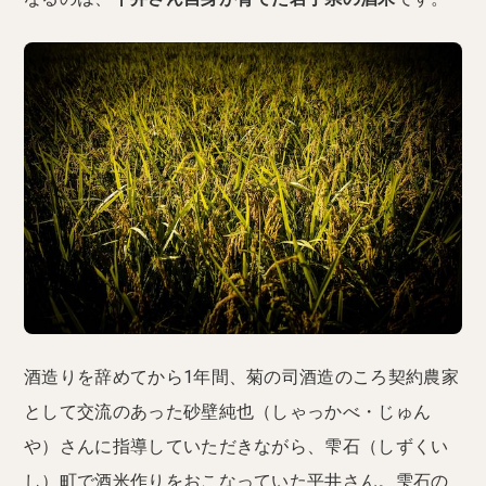
酒造りを辞めてから1年間、菊の司酒造のころ契約農家
として交流のあった砂壁純也（しゃっかべ・じゅん
や）さんに指導していただきながら、雫石（しずくい
し）町で酒米作りをおこなっていた平井さん。雫石の