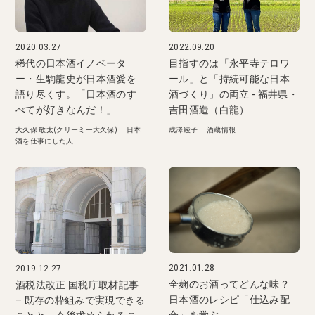
2020.03.27
2022.09.20
稀代の日本酒イノベータ
目指すのは「永平寺テロワ
ー・生駒龍史が日本酒愛を
ール」と「持続可能な日本
語り尽くす。「日本酒のす
酒づくり」の両立 - 福井県・
べてが好きなんだ！」
吉田酒造（白龍）
大久保 敬太(クリーミー大久保)
|
日本
成澤綾子
|
酒蔵情報
酒を仕事にした人
2021.01.28
2019.12.27
全麹のお酒ってどんな味？
酒税法改正 国税庁取材記事
日本酒のレシピ「仕込み配
– 既存の枠組みで実現できる