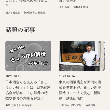
合」を学ぶ
ことと、今後求められるこ
と
瀬良 万葉
|
日本酒を学ぶ
酒スト編集部
|
SAKE業界の新潮流
話題の記事
2023.10.03
2023.09.26
日本酒造りを支える「きょ
東京の酒販店主が新潟の酒
うかい酵母」とは - 日本醸造
蔵を事業承継。新しい新潟
協会が頒布。主な酵母の特
酒造りに一人で挑む - 新潟
徴や番号の意味も解説！
県・越後伝衛門
瀬良 万葉
|
日本酒を学ぶ
山本 浩司（空太郎）
|
酒蔵情報