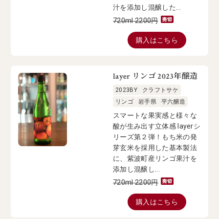
汁を添加し混醸した...
720ml
2200
円
購入はこちら
layer リンゴ 2023年醸造
2023BY
クラフトサケ
リンゴ
岩手県
平六醸造
スマートな果実感と様々な
酸が生み出す立体感 layerシ
リーズ第２弾！もち米の発
芽玄米を採用した基本製法
に、紫波町産リンゴ果汁を
添加し混醸し...
720ml
2200
円
購入はこちら