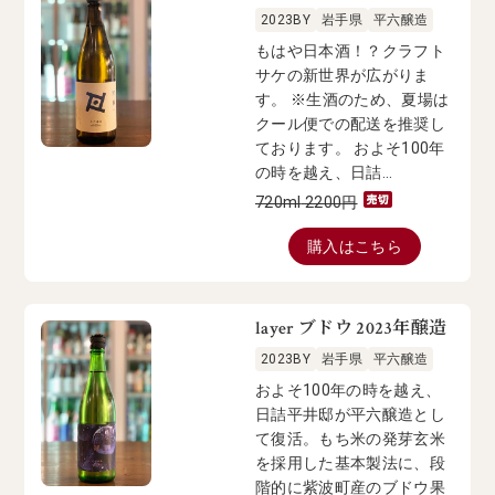
2023BY
岩手県
平六醸造
もはや日本酒！？クラフト
サケの新世界が広がりま
す。 ※生酒のため、夏場は
クール便での配送を推奨し
ております。 およそ100年
の時を越え、日詰...
720ml
2200
円
購入はこちら
layer ブドウ 2023年醸造
2023BY
岩手県
平六醸造
およそ100年の時を越え、
日詰平井邸が平六醸造とし
て復活。もち米の発芽玄米
を採用した基本製法に、段
階的に紫波町産のブドウ果