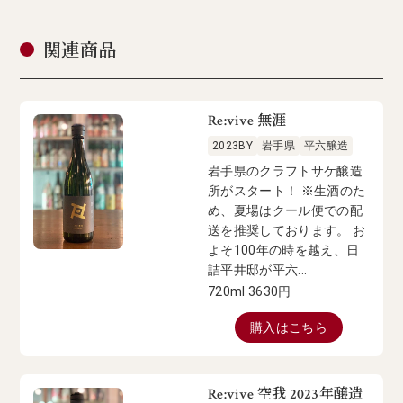
関連商品
Re:vive 無涯
2023BY
岩手県
平六醸造
岩手県のクラフトサケ醸造
所がスタート！ ※生酒のた
め、夏場はクール便での配
送を推奨しております。 お
よそ100年の時を越え、日
詰平井邸が平六...
720ml
3630
円
購入はこちら
Re:vive 空我 2023年醸造