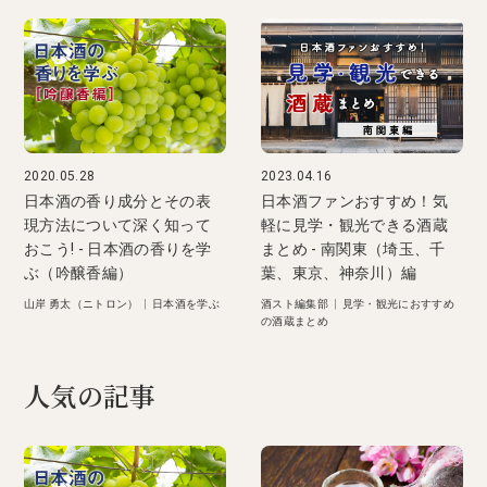
2020.05.28
2023.04.16
日本酒の香り成分とその表
日本酒ファンおすすめ！気
現方法について深く知って
軽に見学・観光できる酒蔵
おこう! - 日本酒の香りを学
まとめ - 南関東（埼玉、千
ぶ（吟醸香編）
葉、東京、神奈川）編
山岸 勇太（ニトロン）
|
日本酒を学ぶ
酒スト編集部
|
見学・観光におすすめ
の酒蔵まとめ
人気の記事