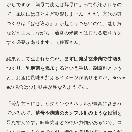
がちですが、酒母で使えば酵母によって代謝されるの
で、風味にはほとんど影響しません。ただ、玄米の麹
づくりは『はぜ込み』」が起こりづらいので、蒸し方
などを工夫しながら、通常の米麹とは異なる造り方を
する必要があります」（佐藤さん）
結果として生まれたのが、
まずは発芽玄米麹で甘酒を
つくり、乳酸菌を添加するという手法
。副原料という
と、お酒に風味を加えるイメージがありますが、Re:viv
eの場合は少し効果が異なるようです。
「発芽玄米には、ビタミンやミネラルが豊富に含まれ
ているので、
酵母や麹菌のカンフル剤のような役割
を
果たすんです。味噌麹ほどの強い力価があるので、コ
ントロールも必要ですが、糖化と発酵のボリュームが