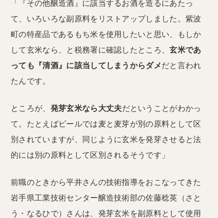
「『その他醸造酒』に該当するお酒を造るにあたっ
て、いろいろな副原料をリストアップしました。紫波
町の特産品であるもち米を使用したいと思い、もしか
して玄米なら、と税務署に確認したところ、
玄米であ
っても『清酒』に該当してしまうからダメ
だと言われ
たんです。
ところが、
発芽玄米なら大丈夫
だということがわかっ
て。たとえばビールでは麦と麦芽が別の原料として区
別されていますが、同じように玄米を発芽させると法
的には別の原料として区別されるそうです」
前職のときから平井さんの技術指導をおこなってきた
岩手県工業技術センター醸造技術部の佐藤稔英（さと
う・なるひで）さんは、発芽玄米を副原料として使用