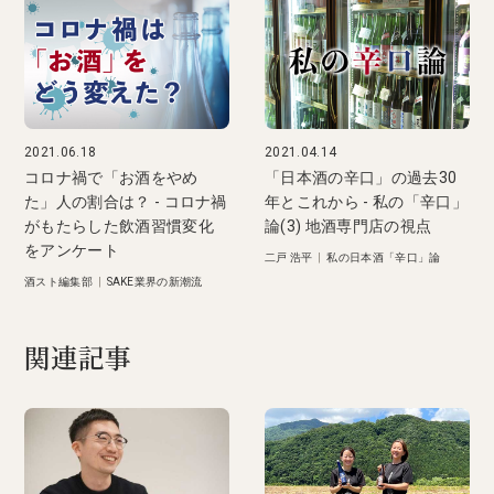
2021.06.18
2021.04.14
コロナ禍で「お酒をやめ
「日本酒の辛口」の過去30
た」人の割合は？ - コロナ禍
年とこれから - 私の「辛口」
がもたらした飲酒習慣変化
論(3) 地酒専門店の視点
をアンケート
二戸 浩平
|
私の日本酒「辛口」論
酒スト編集部
|
SAKE業界の新潮流
関連記事