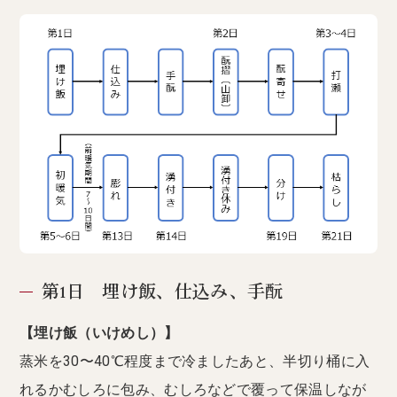
第1日 埋け飯、仕込み、手酛
【埋け飯（いけめし）】
蒸米を30〜40℃程度まで冷ましたあと、半切り桶に入
れるかむしろに包み、むしろなどで覆って保温しなが