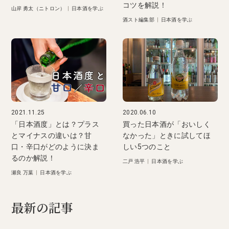
コツを解説！
山岸 勇太（ニトロン）
|
日本酒を学ぶ
酒スト編集部
|
日本酒を学ぶ
2021.11.25
2020.06.10
「日本酒度」とは？プラス
買った日本酒が「おいしく
とマイナスの違いは？甘
なかった」ときに試してほ
口・辛口がどのように決ま
しい5つのこと
るのか解説！
二戸 浩平
|
日本酒を学ぶ
瀬良 万葉
|
日本酒を学ぶ
最新の記事