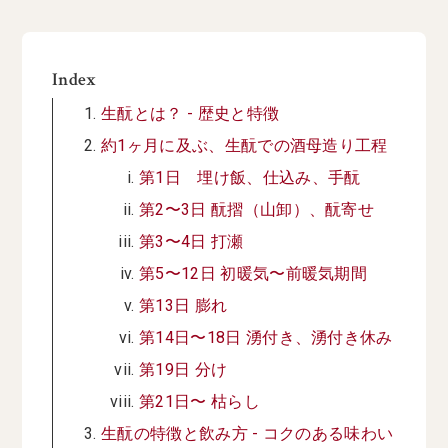
Index
生酛とは？ - 歴史と特徴
約1ヶ月に及ぶ、生酛での酒母造り工程
第1日 埋け飯、仕込み、手酛
第2〜3日 酛摺（山卸）、酛寄せ
第3〜4日 打瀬
第5〜12日 初暖気〜前暖気期間
第13日 膨れ
第14日〜18日 湧付き、湧付き休み
第19日 分け
第21日〜 枯らし
生酛の特徴と飲み方 - コクのある味わい