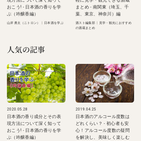
おこう! - 日本酒の香りを学
まとめ - 南関東（埼玉、千
ぶ（吟醸香編）
葉、東京、神奈川）編
山岸 勇太（ニトロン）
|
日本酒を学ぶ
酒スト編集部
|
見学・観光におすすめ
の酒蔵まとめ
人気の記事
2020.05.28
2019.04.25
日本酒の香り成分とその表
日本酒のアルコール度数は
現方法について深く知って
どれくらい？ - 初心者も安
おこう! - 日本酒の香りを学
心！アルコール度数の疑問
ぶ（吟醸香編）
を解決し、美味しく楽しむ