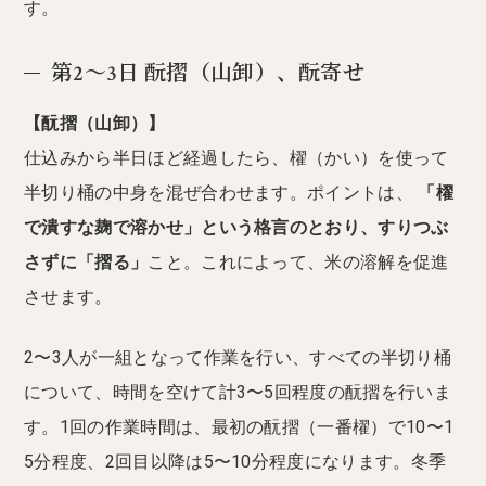
す。
第2〜3日 酛摺（山卸）、酛寄せ
【酛摺（山卸）】
仕込みから半日ほど経過したら、櫂（かい）を使って
半切り桶の中身を混ぜ合わせます。ポイントは、
「櫂
で潰すな麹で溶かせ」という格言のとおり、すりつぶ
さずに「摺る」
こと。これによって、米の溶解を促進
させます。
2〜3人が一組となって作業を行い、すべての半切り桶
について、時間を空けて計3〜5回程度の酛摺を行いま
す。1回の作業時間は、最初の酛摺（一番櫂）で10〜1
5分程度、2回目以降は5〜10分程度になります。冬季