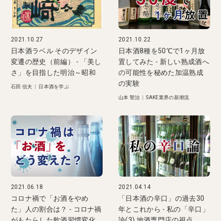
2021.10.27
2021.10.22
日本酒ラベル そのデザイン
日本酒8種を50℃で1ヶ月放
変遷の歴史（前編） - 「美し
置してみた - 新しい熟成酒へ
さ」を目指した明治～昭和
の可能性を秘めた加温熟成
の実験
石田 信夫
|
日本酒を学ぶ
山本 聖治
|
SAKE業界の新潮流
2021.06.18
2021.04.14
コロナ禍で「お酒をやめ
「日本酒の辛口」の過去30
た」人の割合は？ - コロナ禍
年とこれから - 私の「辛口」
がもたらした飲酒習慣変化
論(3) 地酒専門店の視点