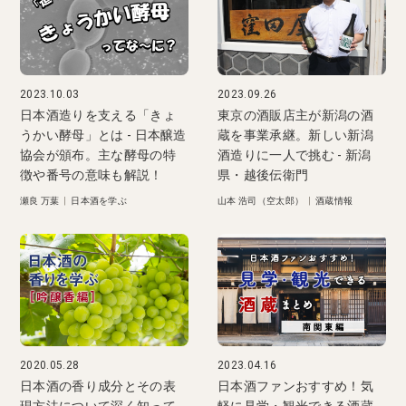
2023.10.03
2023.09.26
日本酒造りを支える「きょ
東京の酒販店主が新潟の酒
うかい酵母」とは - 日本醸造
蔵を事業承継。新しい新潟
協会が頒布。主な酵母の特
酒造りに一人で挑む - 新潟
徴や番号の意味も解説！
県・越後伝衛門
瀬良 万葉
|
日本酒を学ぶ
山本 浩司（空太郎）
|
酒蔵情報
2020.05.28
2023.04.16
日本酒の香り成分とその表
日本酒ファンおすすめ！気
現方法について深く知って
軽に見学・観光できる酒蔵