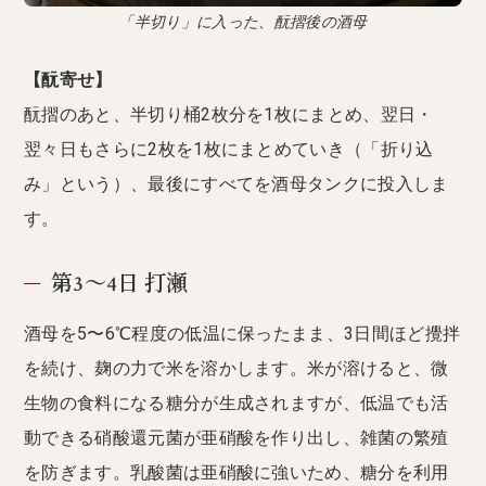
「半切り」に入った、酛摺後の酒母
【酛寄せ】
酛摺のあと、半切り桶2枚分を1枚にまとめ、翌日・
翌々日もさらに2枚を1枚にまとめていき（「折り込
み」という）、最後にすべてを酒母タンクに投入しま
す。
第3〜4日 打瀬
酒母を5〜6℃程度の低温に保ったまま、3日間ほど攪拌
を続け、麹の力で米を溶かします。米が溶けると、微
生物の食料になる糖分が生成されますが、低温でも活
動できる硝酸還元菌が亜硝酸を作り出し、雑菌の繁殖
を防ぎます。乳酸菌は亜硝酸に強いため、糖分を利用