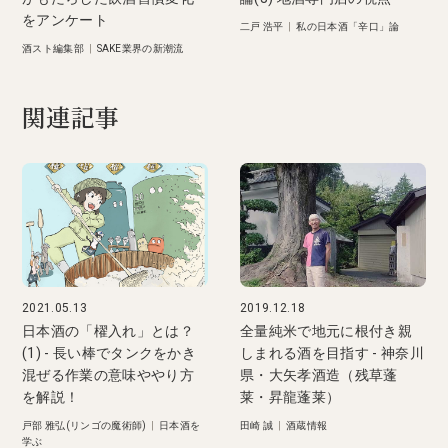
をアンケート
二戸 浩平
|
私の日本酒「辛口」論
酒スト編集部
|
SAKE業界の新潮流
関連記事
2021.05.13
2019.12.18
日本酒の「櫂入れ」とは？
全量純米で地元に根付き親
(1) - 長い棒でタンクをかき
しまれる酒を目指す - 神奈川
混ぜる作業の意味ややり方
県・大矢孝酒造（残草蓬
を解説！
莱・昇龍蓬莱）
戸部 雅弘(リンゴの魔術師)
|
日本酒を
田崎 誠
|
酒蔵情報
学ぶ