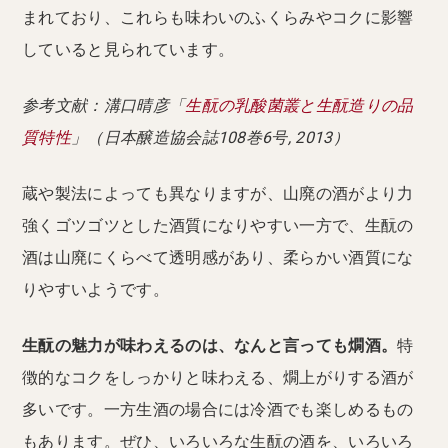
まれており、これらも味わいのふくらみやコクに影響
していると見られています。
参考文献：溝口晴彦「
生酛の乳酸菌叢と生酛造りの品
質特性
」（日本醸造協会誌108巻6号, 2013）
蔵や製法によっても異なりますが、山廃の酒がより力
強くゴツゴツとした酒質になりやすい一方で、生酛の
酒は山廃にくらべて透明感があり、柔らかい酒質にな
りやすいようです。
生酛の魅力が味わえるのは、なんと言っても燗酒。
特
徴的なコクをしっかりと味わえる、燗上がりする酒が
多いです。一方生酒の場合には冷酒でも楽しめるもの
もあります。ぜひ、いろいろな生酛の酒を、いろいろ