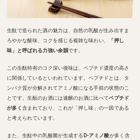
生酛で造られた酒の魅力は、自然の乳酸が生み出すま
ろやかな酸味、コクを感じる複雑な味わい、
「押し
味」と呼ばれる力強い余韻
です。
この生酛特有のコク深い後味は、ペプチド濃度の高さ
に関係しているといわれています。ペプチドとは、タ
ンパク質が分解されてアミノ酸になる手前の状態のこ
とです。生酛のお酒には速醸のお酒に比べて
ペプチド
が多く
含まれており、これが「押し味」の一因である
と考えられています。
また、生酛中の乳酸菌が生成する
D-アミノ酸
が多く含