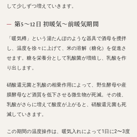
して少しずつ増えていきます。
第5〜12日 初暖気〜前暖気期間
「暖気樽」という湯たんぽのような器具で酒母を攪拌
し、温度を徐々に上げて、米の溶解（糖化）を促進さ
せます。糖を栄養分として乳酸菌が増殖し、乳酸を作
り出します。
硝酸還元菌と乳酸の相乗作用によって、野生酵母や産
膜酵母など酒質を低下させる微生物が死滅。その後、
乳酸がさらに増えて酸度が上がると、硝酸還元菌も死
滅していきます。
この期間の温度操作は、暖気入れによって1日に2〜3度