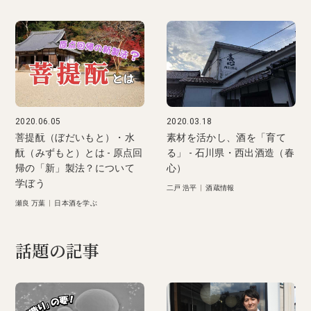
2020.06.05
2020.03.18
菩提酛（ぼだいもと）・水
素材を活かし、酒を「育て
酛（みずもと）とは - 原点回
る」 - 石川県・西出酒造（春
帰の「新」製法？について
心）
学ぼう
二戸 浩平
|
酒蔵情報
瀬良 万葉
|
日本酒を学ぶ
話題の記事