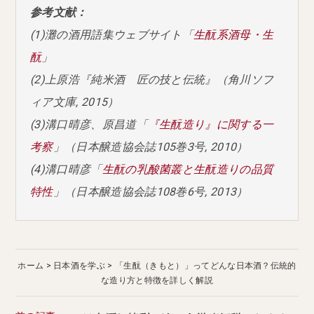
参考文献：
(1)灘の酒用語集ウェブサイト「
生酛系酒母・生
酛
」
(2)上原浩『純米酒 匠の技と伝統』（角川ソフ
ィア文庫, 2015）
(3)溝口晴彦、原昌道「
『生酛造り』に関する一
考察
」（日本醸造協会誌105巻3号, 2010）
(4)溝口晴彦「
生酛の乳酸菌叢と生酛造りの品質
特性
」（日本醸造協会誌108巻6号, 2013）
ホーム
日本酒を学ぶ
「生酛（きもと）」ってどんな日本酒？伝統的
な造り方と特徴を詳しく解説