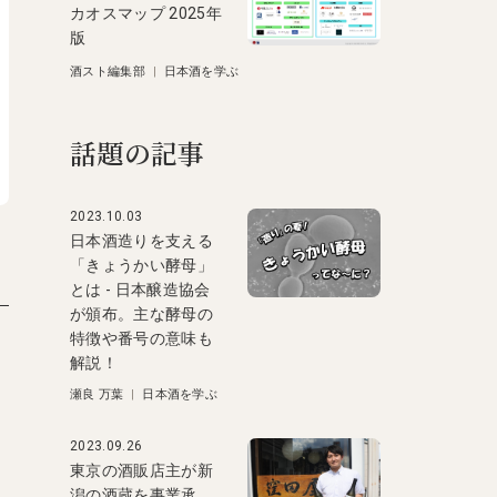
カオスマップ 2025年
版
酒スト編集部
|
日本酒を学ぶ
話題の記事
2023.10.03
日本酒造りを支える
「きょうかい酵母」
とは - 日本醸造協会
が頒布。主な酵母の
特徴や番号の意味も
解説！
瀬良 万葉
|
日本酒を学ぶ
2023.09.26
東京の酒販店主が新
潟の酒蔵を事業承