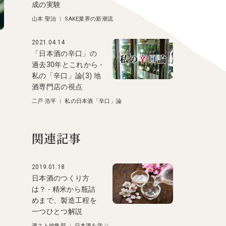
成の実験
山本 聖治
|
SAKE業界の新潮流
2021.04.14
「日本酒の辛口」の
過去30年とこれから -
私の「辛口」論(3) 地
酒専門店の視点
二戸 浩平
|
私の日本酒「辛口」論
関連記事
2019.01.18
日本酒のつくり方
は？ - 精米から瓶詰
めまで、製造工程を
一つひとつ解説
酒スト編集部
|
日本酒を学ぶ