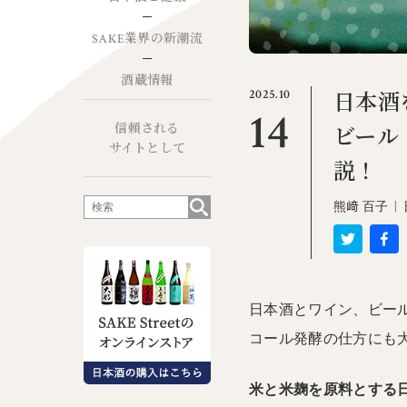
SAKE業界の新潮流
酒蔵情報
2025.10
日本酒
14
信頼される
ビール
サイトとして
説！
熊﨑 百子
|
日本酒とワイン、ビー
コール発酵の仕方にも
米と米麹を原料とする