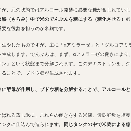
すが、元の状態ではアルコール発酵に必要な糖が含まれていま
は醪（もろみ）中で米のでんぷんを糖にする（糖化させる）
必
重要な役割を担うのが米麹です。
を生やしたものですが、主に「αアミラーゼ」と「グルコアミ
を生成します。でんぷんは、まず、αアミラーゼの働きにより
リン」という状態まで分解されます。このデキストリンを、グ
することで、ブドウ糖が生成されます。
糖に
酵母が作用し、ブドウ糖を分解することで、アルコールと
。
呼ばれる蒸し米に、これらの働きをする米麹、優良酵母を培養
タンクに仕込んで造られます。
同じタンクの中で米麹による糖