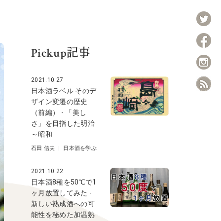
Pickup記事
2021.10.27
日本酒ラベル そのデ
ザイン変遷の歴史
（前編） - 「美し
さ」を目指した明治
～昭和
石田 信夫
|
日本酒を学ぶ
2021.10.22
日本酒8種を50℃で1
ヶ月放置してみた -
新しい熟成酒への可
能性を秘めた加温熟