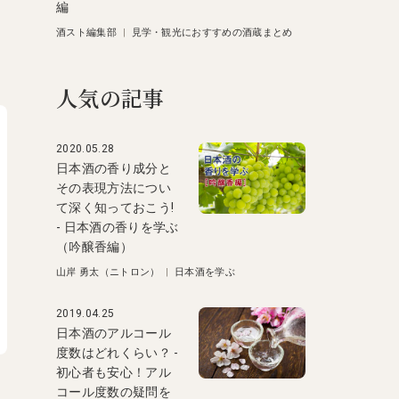
編
酒スト編集部
|
見学・観光におすすめの酒蔵まとめ
人気の記事
2020.05.28
日本酒の香り成分と
その表現方法につい
て深く知っておこう!
- 日本酒の香りを学ぶ
（吟醸香編）
山岸 勇太（ニトロン）
|
日本酒を学ぶ
2019.04.25
日本酒のアルコール
度数はどれくらい？ -
初心者も安心！アル
コール度数の疑問を