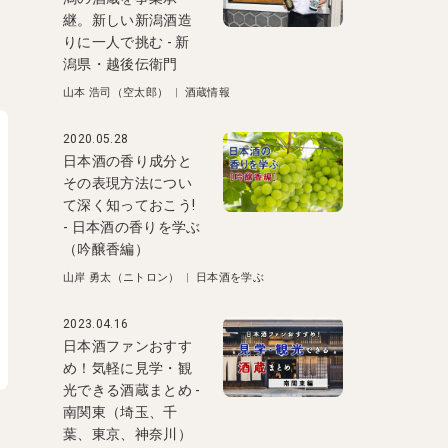
継。新しい新潟酒造
りに一人で挑む - 新
潟県・越後伝衛門
山本 浩司（空太郎）
|
酒蔵情報
2020.05.28
日本酒の香り成分と
その表現方法につい
て深く知っておこう!
- 日本酒の香りを学ぶ
（吟醸香編）
山岸 勇太（ニトロン）
|
日本酒を学ぶ
2023.04.16
日本酒ファンおすす
め！気軽に見学・観
光できる酒蔵まとめ -
南関東（埼玉、千
葉、東京、神奈川）