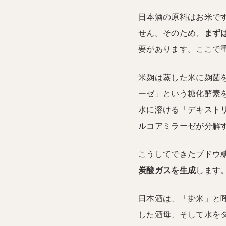
日本酒の原料はお米で
せん。そのため、
まず
要があります。ここで
米麹は蒸した米に麹菌
ーゼ」という糖化酵素
水に溶ける「デキスト
ルコアミラーゼが分解
こうしてできたブドウ
炭酸ガスを生成
します
日本酒は、「掛米」と
した酒母、そして水を