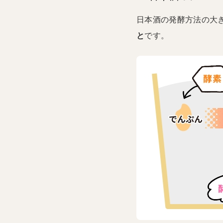
日本酒の発酵方法の大
と
です。