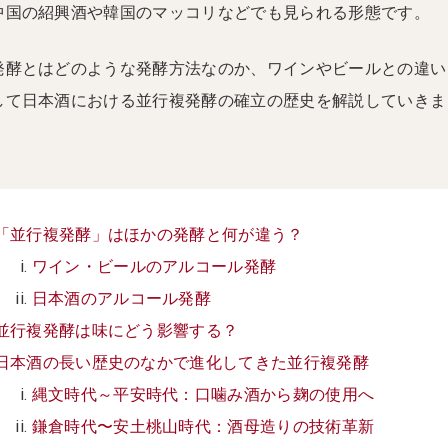
中国の紹興酒や韓国のマッコリなどでも見られる形態です。
発酵とはどのような発酵方法なのか、ワインやビールとの違い
して日本酒における並行複発酵の確立の歴史を解説していきま
「並行複発酵」はほかの発酵と何が違う？
ワイン・ビールのアルコール発酵
日本酒のアルコール発酵
並行複発酵は味にどう影響する？
日本酒の長い歴史のなかで進化してきた並行複発酵
縄文時代～平安時代：口噛み酒から麹の使用へ
鎌倉時代〜安土桃山時代：酒母造りの技術革新