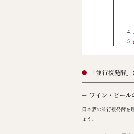
「並行複発酵」
ワイン・ビール
日本酒の並行複発酵を
ょう。