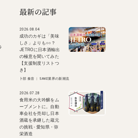
最新の記事
2026.08.04
成功のカギは「美味
しさ」よりも○○？
ラ
JETROに日本酒輸出
の極意を聞いてみた
、
【支援制度リストつ
き】
卜部 奏音
|
SAKE業界の新潮流
2026.07.28
食用米の大吟醸をム
ーブメントに。自動
車会社を売却し日本
酒蔵を承継した蔵元
の挑戦 - 愛知県・弥
栄酒造