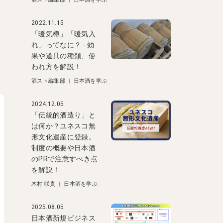
2022.11.15
「暖気樽」「暖気入
れ」ってなに？ - 効
果や道具の種類、使
われ方を解説！
酒スト編集部
|
日本酒を学ぶ
2024.12.05
「伝統的酒造り」と
は何か？ユネスコ無
形文化遺産に登録。
制度の概要や日本酒
のPRで注意すべき点
を解説！
木村 咲貴
|
日本酒を学ぶ
2025.08.05
日本酒新規ビジネス