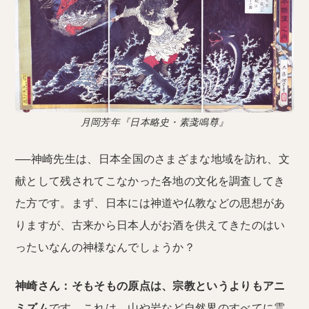
月岡芳年『日本略史・素戔鳴尊』
──神崎先生は、日本全国のさまざまな地域を訪れ、文
献として残されてこなかった各地の文化を調査してき
た方です。まず、日本には神道や仏教などの思想があ
りますが、古来から日本人がお酒を供えてきたのはい
ったいなんの神様なんでしょうか？
神崎さん：
そもそもの原点は、宗教というよりも
アニ
ミズム
です。これは、山や岩など自然界のすべてに霊