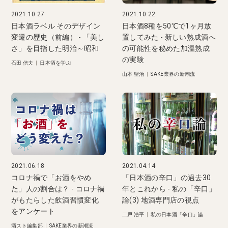
2021.10.27
2021.10.22
日本酒ラベル そのデザイン
日本酒8種を50℃で1ヶ月放
変遷の歴史（前編） - 「美し
置してみた - 新しい熟成酒へ
さ」を目指した明治～昭和
の可能性を秘めた加温熟成
の実験
石田 信夫
|
日本酒を学ぶ
山本 聖治
|
SAKE業界の新潮流
2021.06.18
2021.04.14
コロナ禍で「お酒をやめ
「日本酒の辛口」の過去30
た」人の割合は？ - コロナ禍
年とこれから - 私の「辛口」
がもたらした飲酒習慣変化
論(3) 地酒専門店の視点
をアンケート
二戸 浩平
|
私の日本酒「辛口」論
酒スト編集部
|
SAKE業界の新潮流