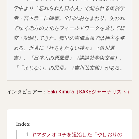
学中より「忘れられた日本人」で知られる民俗学
者・宮本常一に師事。全国の村をまわり、失われ
てゆく地方の文化をフィールドワークを通して研
究・記録してきた。郷里の吉備高原では神主を務
める。近著に『社をもたない神々』（角川選
書）、『日本人の原風景』（講談社学術文庫）、
『「まじない」の民俗』（吉川弘文館）がある。
インタビュアー：
Saki Kimura（SAKEジャーナリスト）
Index
ヤマタノオロチを退治した「やしおりの