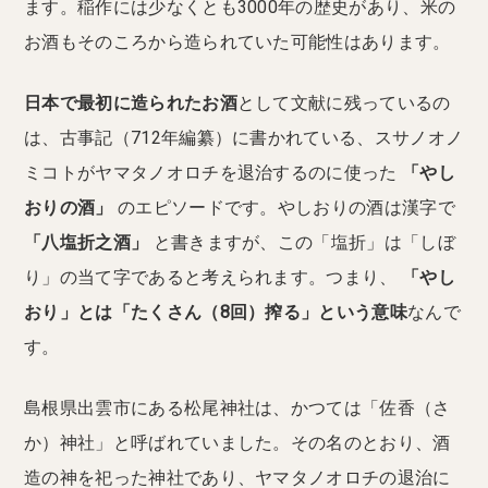
ます。稲作には少なくとも3000年の歴史があり、米の
お酒もそのころから造られていた可能性はあります。
日本で最初に造られたお酒
として文献に残っているの
は、古事記（712年編纂）に書かれている、スサノオノ
ミコトがヤマタノオロチを退治するのに使った
「やし
おりの酒」
のエピソードです。やしおりの酒は漢字で
「八塩折之酒」
と書きますが、この「塩折」は「しぼ
り」の当て字であると考えられます。つまり、
「やし
おり」とは「たくさん（8回）搾る」という意味
なんで
す。
島根県出雲市にある松尾神社は、かつては「佐香（さ
か）神社」と呼ばれていました。その名のとおり、酒
造の神を祀った神社であり、ヤマタノオロチの退治に