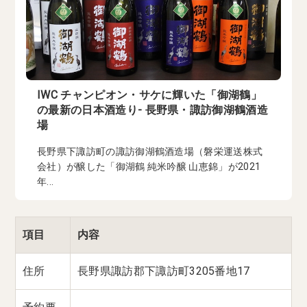
IWC チャンピオン・サケに輝いた「御湖鶴」
の最新の日本酒造り- 長野県・諏訪御湖鶴酒造
場
長野県下諏訪町の諏訪御湖鶴酒造場（磐栄運送株式
会社）が醸した「御湖鶴 純米吟醸 山恵錦」が2021
年...
項目
内容
住所
長野県諏訪郡下諏訪町3205番地17