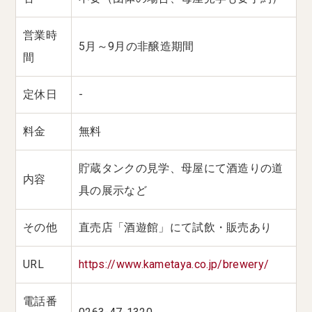
営業時
5月～9月の非醸造期間
間
定休日
-
料金
無料
貯蔵タンクの見学、母屋にて酒造りの道
内容
具の展示など
その他
直売店「酒遊館」にて試飲・販売あり
URL
https://www.kametaya.co.jp/brewery/
電話番