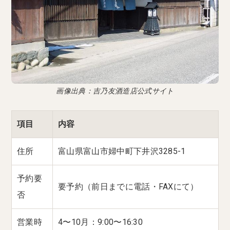
画像出典：吉乃友酒造店公式サイト
項目
内容
住所
富山県富山市婦中町下井沢3285-1
予約要
要予約（前日までに電話・FAXにて）
否
営業時
4〜10月：9:00〜16:30