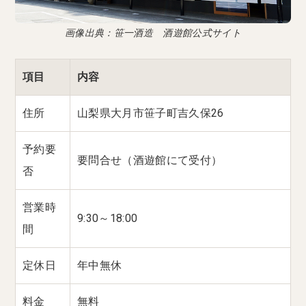
画像出典：笹一酒造 酒遊館公式サイト
項目
内容
住所
山梨県大月市笹子町吉久保26
予約要
要問合せ（酒遊館にて受付）
否
営業時
9:30～18:00
間
定休日
年中無休
料金
無料