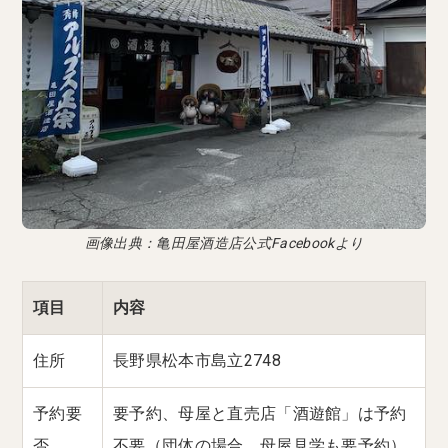
画像出典：亀田屋酒造店公式Facebookより
項目
内容
住所
長野県松本市島立2748
予約要
要予約、母屋と直売店「酒遊館」は予約
否
不要（団体の場合、母屋見学も要予約）