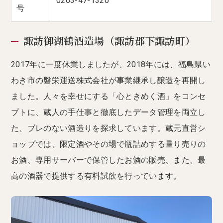
0263-47-1320
号
諏訪御湖鶴酒造場（諏訪郡下諏訪町）
2017年に一度休業しましたが、2018年には、福島県い
わき市の磐栄運送株式会社が事業継承し醸造を再開し
ました。人々を幸せにする「心ときめく酒」をコンセ
プトに、蔵人の手仕事と徹底したデータ管理を両立し
た、ブレのない酒造りを探求しています。蔵元直営シ
ョップでは、限定酒やその場で瓶詰めする量り売りの
お酒、専用サーバーで保管したお酒の販売、また、最
高の酒器で提供する有料試飲を行っています。