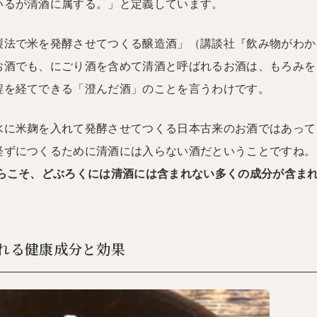
いるが清酒に属する。」と定義しています。
製法で米を発酵させてつくる醸造酒」（講談社『飲み物がわか
お酒でも、にごり酒を含めて清酒と呼ばれるお酒は、もろみを
程を経てできる「澄んだ酒」のことを言うわけです。
水に米麹を入れて発酵させてつくる日本古来のお酒ではあって
経ずにつくるために清酒には入らない酒だということですね。
らこそ、どぶろくには清酒には含まれない多くの成分が含ま
れる健康成分と効果