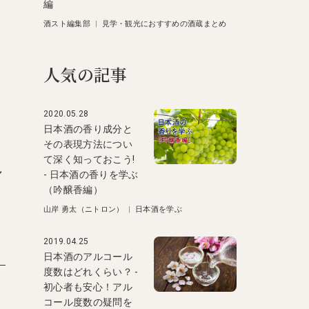
編
酒スト編集部
|
見学・観光におすすめの酒蔵まとめ
人気の記事
2020.05.28
日本酒の香り成分と
その表現方法につい
て深く知っておこう!
れ
- 日本酒の香りを学ぶ
（吟醸香編）
山岸 勇太（ニトロン）
|
日本酒を学ぶ
2019.04.25
日本酒のアルコール
度数はどれくらい？ -
初心者も安心！アル
コール度数の疑問を