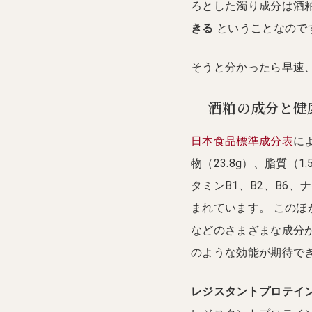
ろとした濁り成分は酒
きる
ということなので
そうと分かったら早速
酒粕の成分と健
日本食品標準成分表
に
物（23.8g）、脂質（
タミンB1、B2、B6
まれています。 この
などのさまざまな成分
のような効能が期待で
レジスタントプロテイ