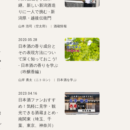
継。新しい新潟酒造
りに一人で挑む - 新
潟県・越後伝衛門
山本 浩司（空太郎）
|
酒蔵情報
2020.05.28
日本酒の香り成分と
ニ
その表現方法につい
て深く知っておこう!
込
- 日本酒の香りを学ぶ
そ
（吟醸香編）
山岸 勇太（ニトロン）
|
日本酒を学ぶ
2023.04.16
日本酒ファンおすす
め！気軽に見学・観
お
光できる酒蔵まとめ -
南関東（埼玉、千
し
葉、東京、神奈川）