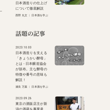
日本酒造りの仕上げ
について徹底解説
西野 丸文
|
日本酒を学ぶ
話題の記事
2023.10.03
日本酒造りを支える
「きょうかい酵母」
とは - 日本醸造協会
が頒布。主な酵母の
特徴や番号の意味も
解説！
瀬良 万葉
|
日本酒を学ぶ
2023.09.26
東京の酒販店主が新
潟の酒蔵を事業承