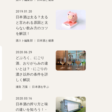
2019.01.20
日本酒は太る？太る
と言われる原因と太
らない飲み方のコツ
を解説！
酒スト編集部
|
日本酒と健康
2020.06.29
どぶろく、にごり
酒、おりがらみの違
いとは？ - にごりの
濃さ以外の条件を詳
しく解説
瀬良 万葉
|
日本酒を学ぶ
2020.03.16
日本酒の搾り方と味
の違いを知ろう！ -