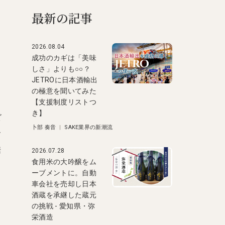
最新の記事
2026.08.04
成功のカギは「美味
しさ」よりも○○？
JETROに日本酒輸出
の極意を聞いてみた
【支援制度リストつ
き】
ビ
卜部 奏音
|
SAKE業界の新潮流
含
糖
2026.07.28
食用米の大吟醸をム
ーブメントに。自動
車会社を売却し日本
酒蔵を承継した蔵元
の挑戦 - 愛知県・弥
栄酒造