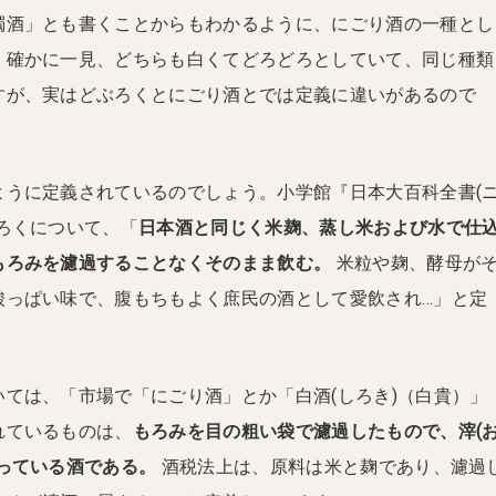
濁酒」とも書くことからもわかるように、にごり酒の一種とし
。確かに一見、どちらも白くてどろどろとしていて、同じ種類
すが、実はどぶろくとにごり酒とでは定義に違いがあるので
ように定義されているのでしょう。小学館『日本大百科全書(
ろくについて、「
日本酒と同じく米麹、蒸し米および水で仕
もろみを濾過することなくそのまま飲む。
米粒や麹、酵母が
酸っぱい味で、腹もちもよく庶民の酒として愛飲され…」と定
ては、「市場で「にごり酒」とか「白酒(しろき)（白貴）」
れているものは、
もろみを目の粗い袋で濾過したもので、滓(
っている酒である。
酒税法上は、原料は米と麹であり、濾過