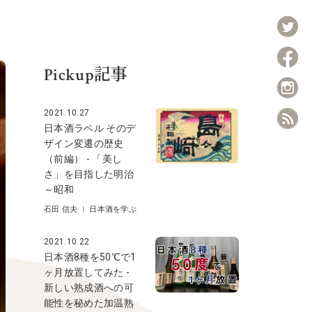
Pickup記事
2021.10.27
日本酒ラベル そのデ
ザイン変遷の歴史
（前編） - 「美し
さ」を目指した明治
～昭和
石田 信夫
|
日本酒を学ぶ
2021.10.22
日本酒8種を50℃で1
ヶ月放置してみた -
新しい熟成酒への可
能性を秘めた加温熟