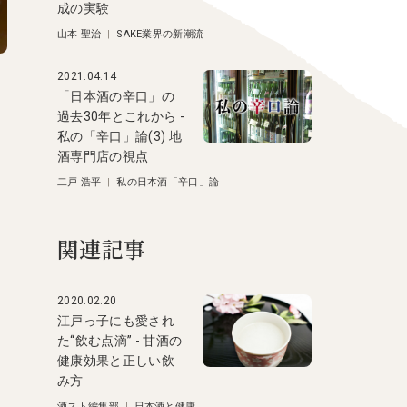
成の実験
山本 聖治
|
SAKE業界の新潮流
2021.04.14
「日本酒の辛口」の
過去30年とこれから -
私の「辛口」論(3) 地
酒専門店の視点
二戸 浩平
|
私の日本酒「辛口」論
関連記事
2020.02.20
江戸っ子にも愛され
た“飲む点滴” - 甘酒の
健康効果と正しい飲
み方
酒スト編集部
|
日本酒と健康