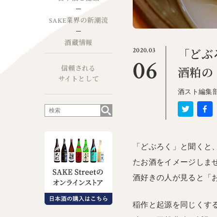
SAKE業界の新潮流
酒蔵情報
2020.03
「どぶ
06
信頼される
酒粕の
サイトとして
酒スト編集
「どぶろく」と聞くと
たお酒をイメージしま
酒好きの人が見ると「
稲作と起源を同じくす