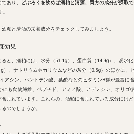
粕であり、
どぶろくを飲めば酒粕と清酒、両方の成分が摂取で
す。
、酒粕と清酒の栄養成分をチェックしてみましょう。
康効果
よると、酒粕には、水分（51.1g）、蛋白質（14.9g）、炭水化
1.5g）、ナトリウムやカリウムなどの灰分（0.5g）のほかに、
、ナイアシン、パントテン酸、葉酸などのビタミンB群が豊富に
ほかにも食物繊維、ペプチド、アミノ酸、アデノシン、オリゴ
が含まれています。これらの、酒粕に含まれている成分にはど
きるのでしょうか。
ン