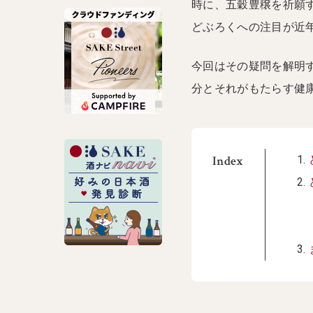
時に、五穀豊穣を祈願
どぶろくへの注目が近
今回はその疑問を解明
分とそれがもたらす健
Index