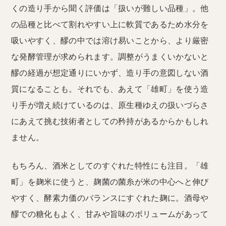
くの造り手から聞く評価は「扱いが難しい品種」。他
の品種と比べて割れやすい上に軟質であるため水分を
吸いやすく、醪の中では溶け易いことから、より厳密
な発酵管理が求められます。調整がうまくいかないと
醪の経過が想定通りにいかず、造り手の意図しない酒
質になることも。それでも、あえて「雄町」を使う造
り手が増え続けているのは、原生種ゆえの扱いづらさ
にあえて挑む技術者としての矜持があるからかもしれ
ません。
もちろん、酒米としてのすぐれた特性にも注目。「雄
町」を麹米に使うと、麹菌の菌糸が米の中心へと伸び
やすく、酵素力価のバランスにすぐれた麹に。酒母や
醪での糖化もよく、甘みや旨味のボリュームがあって