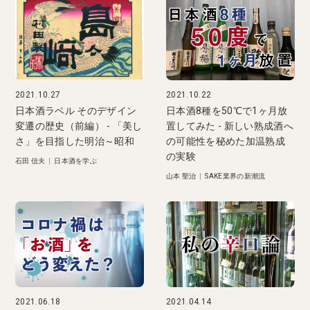
2021.10.27
2021.10.22
日本酒ラベル そのデザイン
日本酒8種を50℃で1ヶ月放
変遷の歴史（前編） - 「美し
置してみた - 新しい熟成酒へ
さ」を目指した明治～昭和
の可能性を秘めた加温熟成
の実験
石田 信夫
|
日本酒を学ぶ
山本 聖治
|
SAKE業界の新潮流
2021.06.18
2021.04.14