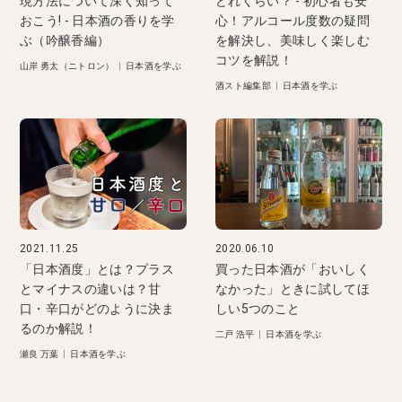
現方法について深く知って
どれくらい？ - 初心者も安
おこう! - 日本酒の香りを学
心！アルコール度数の疑問
ぶ（吟醸香編）
を解決し、美味しく楽しむ
コツを解説！
山岸 勇太（ニトロン）
|
日本酒を学ぶ
酒スト編集部
|
日本酒を学ぶ
2021.11.25
2020.06.10
「日本酒度」とは？プラス
買った日本酒が「おいしく
とマイナスの違いは？甘
なかった」ときに試してほ
口・辛口がどのように決ま
しい5つのこと
るのか解説！
二戸 浩平
|
日本酒を学ぶ
瀬良 万葉
|
日本酒を学ぶ