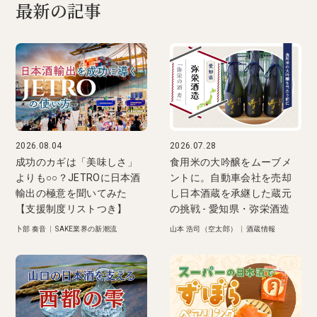
最新の記事
2026.08.04
2026.07.28
成功のカギは「美味しさ」
食用米の大吟醸をムーブメ
よりも○○？JETROに日本酒
ントに。自動車会社を売却
輸出の極意を聞いてみた
し日本酒蔵を承継した蔵元
【支援制度リストつき】
の挑戦 - 愛知県・弥栄酒造
卜部 奏音
|
SAKE業界の新潮流
山本 浩司（空太郎）
|
酒蔵情報