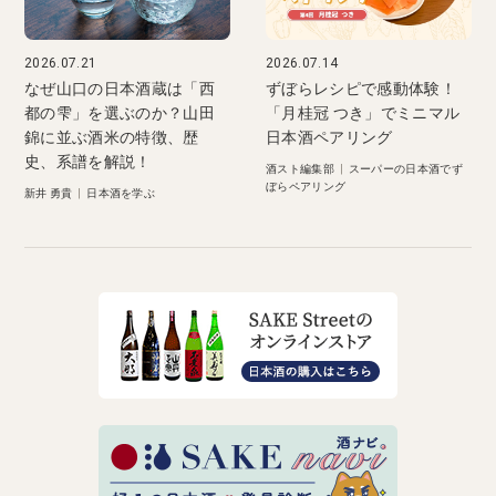
2026.07.21
2026.07.14
なぜ山口の日本酒蔵は「西
ずぼらレシピで感動体験！
都の雫」を選ぶのか？山田
「月桂冠 つき」でミニマル
錦に並ぶ酒米の特徴、歴
日本酒ペアリング
史、系譜を解説！
酒スト編集部
|
スーパーの日本酒でず
ぼらペアリング
新井 勇貴
|
日本酒を学ぶ