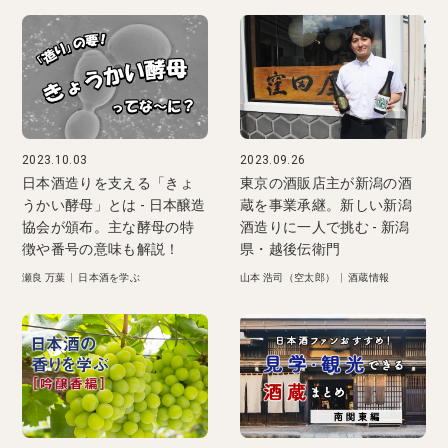
2023.10.03
2023.09.26
日本酒造りを支える「きょ
東京の酒販店主が新潟の酒
うかい酵母」とは - 日本醸造
蔵を事業承継。新しい新潟
協会が頒布。主な酵母の特
酒造りに一人で挑む - 新潟
徴や番号の意味も解説！
県・越後伝衛門
瀬良 万葉
|
日本酒を学ぶ
山本 浩司（空太郎）
|
酒蔵情報