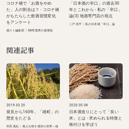
コロナ禍で「お酒をやめ
「日本酒の辛口」の過去30
た」人の割合は？ - コロナ禍
年とこれから - 私の「辛口」
がもたらした飲酒習慣変化
論(3) 地酒専門店の視点
をアンケート
二戸 浩平
|
私の日本酒「辛口」論
酒スト編集部
|
SAKE業界の新潮流
関連記事
2019.03.20
2020.05.08
発見から160年。「雄町」の
日本酒造りにとって「良い
歴史をたどる
米」とは - 求められる特徴と
格付けを学ぼう
市田 真紀
|
風土を映す酒米の世界＜雄