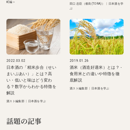
町編＞
田口 忠臣（都良(TORA)）
|
日本酒を学
ぶ
2022.03.02
2019.01.26
日本酒の「精米歩合（せい
酒米（酒造好適米）とは？ -
まいぶあい）」とは？高
食用米との違いや特徴を徹
い・低いと味はどう変わ
底解説
る？数字からわかる特徴を
酒スト編集部
|
日本酒を学ぶ
解説
酒スト編集部
|
日本酒を学ぶ
話題の記事