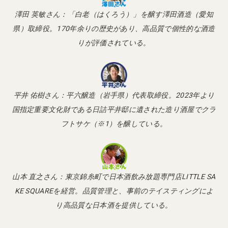
澤田 英敏さん：「白老（はくろう）」を醸す澤田酒造（愛知
県）取締役。170年余りの歴史があり、高品質で個性的な酒造
りが評価されている。
平井 佑樹さん：平六醸造（岩手県）代表取締役。2023年より
国指定重要文化財である日詰平井邸に遺された造り酒屋でクラ
フトサケ（※1）を醸している。
山本 直之さん：東京錦糸町で日本酒飲み放題専門店LITTLE SA
KE SQUAREを経営。品質管理と、事前のテイスティングによ
り高品質な日本酒を提供している。