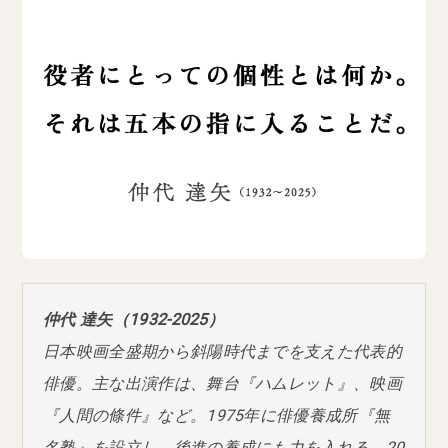
仲代 達矢（1932-2025）
日本映画全盛期から斜陽時代までを支えた代表的
俳優。主な出演作は、舞台『ハムレット』、映画
『人間の條件』など。1975年に俳優養成所『無
名塾』を設立し、後進の養成にも力を入れる。20