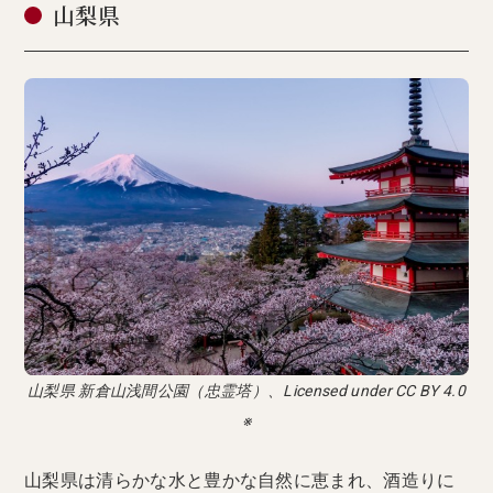
山梨県
山梨県 新倉山浅間公園（忠霊塔）、Licensed under CC BY 4.0
※
山梨県は清らかな水と豊かな自然に恵まれ、酒造りに