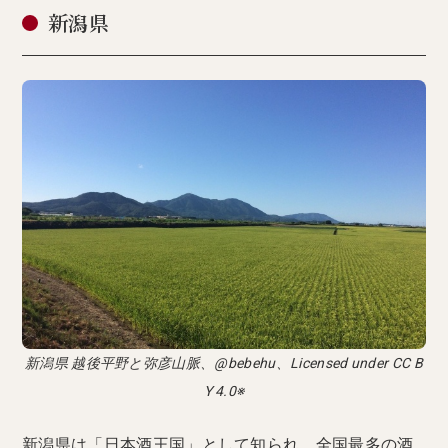
新潟県
新潟県 越後平野と弥彦山脈、@bebehu、Licensed under CC B
Y 4.0※
新潟県は「日本酒王国」として知られ、全国最多の酒