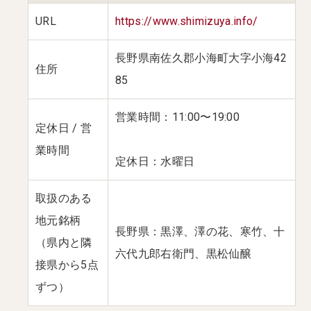
URL
https://www.shimizuya.info/
長野県南佐久郡小海町大字小海42
住所
85
営業時間：11:00〜19:00
定休日 / 営
業時間
定休日：水曜日
取扱のある
地元銘柄
長野県：黒澤、澤の花、寒竹、十
（県内と隣
六代九郎右衛門、黒松仙醸
接県から5点
ずつ）