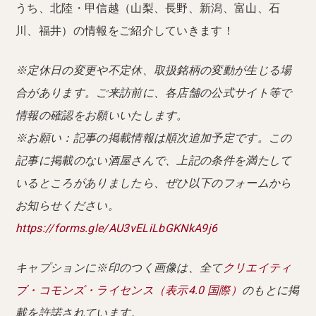
うち、北陸・甲信越（山梨、長野、新潟、富山、石
川、福井）の情報をご紹介していきます！
※定休日の変更や不定休、取扱銘柄の変動が生じる場
合があります。ご来訪前に、各店舗の公式サイト等で
情報の確認をお願いいたします。
※お願い：記事の掲載情報は順次追加予定です。この
記事に掲載のない酒屋さんで、上記の条件を満たして
いるところがありましたら、ぜひ以下のフォームから
お知らせください。
https://forms.gle/AU3vELiLbGKNkA9j6
キャプションに※印のつく画像は、全て
クリエイティ
ブ・コモンズ・ライセンス（表示4.0 国際）
のもとに掲
載を許諾されています。