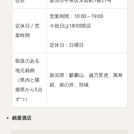
住所
新潟市中央区水島町7番21号
営業時間：10:00～19:00
定休日 / 営
※祝日は18:00閉店
業時間
定休日：日曜日
取扱のある
地元銘柄
新潟県：麒麟山、越乃景虎、萬寿
（県内と隣
鏡、姫の井、頚城
接県から5点
ずつ）
錦屋酒店