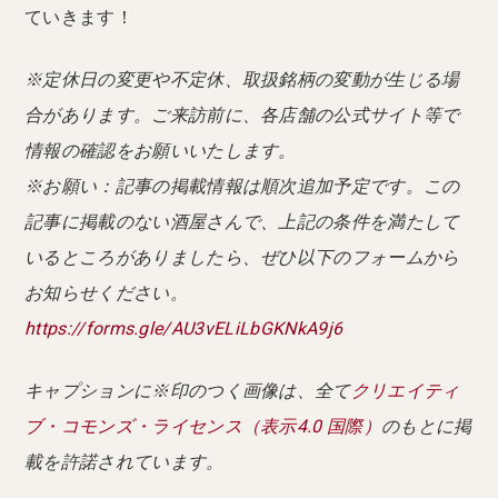
ていきます！
※定休日の変更や不定休、取扱銘柄の変動が生じる場
合があります。ご来訪前に、各店舗の公式サイト等で
情報の確認をお願いいたします。
※お願い：記事の掲載情報は順次追加予定です。この
記事に掲載のない酒屋さんで、上記の条件を満たして
いるところがありましたら、ぜひ以下のフォームから
お知らせください。
https://forms.gle/AU3vELiLbGKNkA9j6
キャプションに※印のつく画像は、全て
クリエイティ
ブ・コモンズ・ライセンス（表示4.0 国際）
のもとに掲
載を許諾されています。