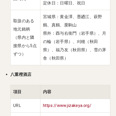
定休日：日曜日、祝日
宮城県：黄金澤、墨廼江、萩野
取扱のある
鶴、真鶴、栗駒山
地元銘柄
県外：酉与右衛門（岩手県）、月
（県内と隣
の輪（岩手県）、刈穂（秋田
接県から5点
県）、福乃友（秋田県）、雪の茅
ずつ）
舎（秋田県）
八重樫酒店
項目
内容
URL
https://www.jizakeya.org/