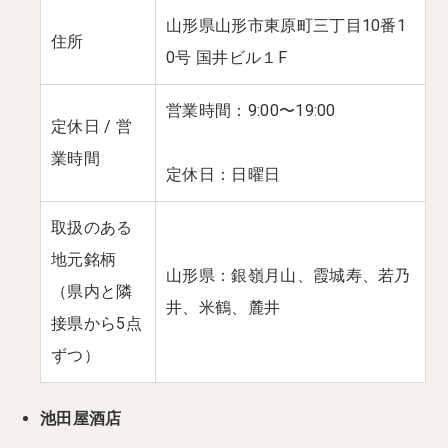
山形県山形市東原町三丁目10番1
住所
0号 国井ビル１F
営業時間：9:00〜19:00
定休日 / 営
業時間
定休日：日曜日
取扱のある
地元銘柄
山形県：銀嶺月山、霞城寿、若乃
（県内と隣
井、米鶴、麓井
接県から5点
ずつ）
池田屋酒店