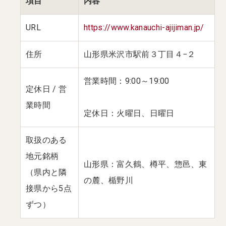
項目
内容
URL
https://www.kanauchi-ajijiman.jp/
住所
山形県米沢市駅前３丁目４−２
営業時間：9:00～19:00
定休日 / 営
業時間
定休日：火曜日、日曜日
取扱のある
地元銘柄
山形県：富久鶴、樽平、惣邑、東
（県内と隣
の麓、楯野川
接県から5点
ずつ）