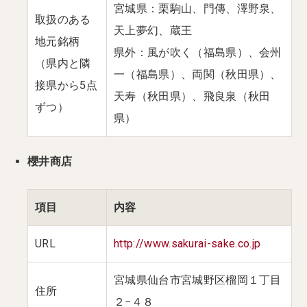
宮城県：栗駒山、門傳、澤野泉、
取扱のある
天上夢幻、蔵王
地元銘柄
県外：風が吹く（福島県）、会州
（県内と隣
一（福島県）、両関（秋田県）、
接県から5点
天寿（秋田県）、飛良泉（秋田
ずつ）
県）
櫻井商店
項目
内容
URL
http://www.sakurai-sake.co.jp
宮城県仙台市宮城野区榴岡１丁目
住所
２−４８