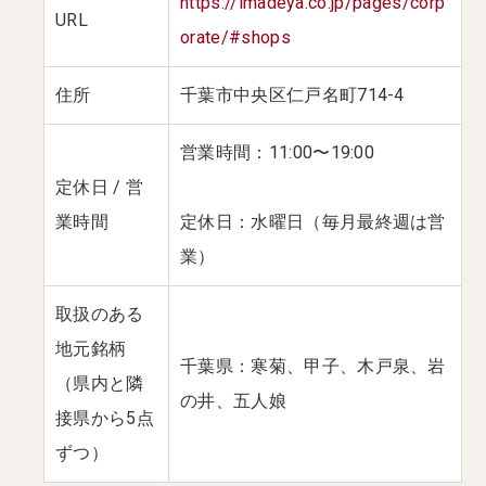
https://imadeya.co.jp/pages/corp
URL
orate/#shops
住所
千葉市中央区仁戸名町714-4
営業時間：11:00〜19:00
定休日 / 営
業時間
定休日：水曜日（毎月最終週は営
業）
取扱のある
地元銘柄
千葉県：寒菊、甲子、木戸泉、岩
（県内と隣
の井、五人娘
接県から5点
ずつ）