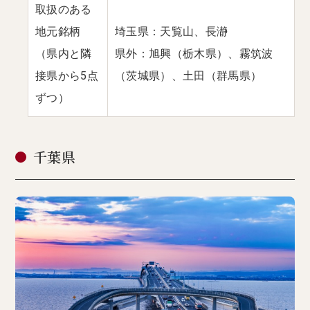
取扱のある
地元銘柄
埼玉県：天覧山、長瀞
（県内と隣
県外：旭興（栃木県）、霧筑波
接県から5点
（茨城県）、土田（群馬県）
ずつ）
千葉県