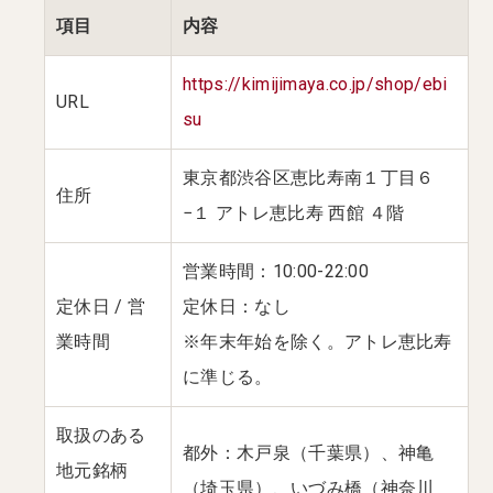
項目
内容
https://kimijimaya.co.jp/shop/ebi
URL
su
東京都渋谷区恵比寿南１丁目６
住所
−１ アトレ恵比寿 西館 ４階
営業時間：10:00-22:00
定休日 / 営
定休日：なし
業時間
※年末年始を除く。アトレ恵比寿
に準じる。
取扱のある
都外：木戸泉（千葉県）、神亀
地元銘柄
（埼玉県）、いづみ橋（神奈川