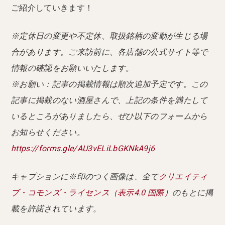
ご紹介していきます！
※定休日の変更や不定休、取扱銘柄の変動が生じる場
合があります。ご来訪前に、各店舗の公式サイト等で
情報の確認をお願いいたします。
※お願い：記事の掲載情報は順次追加予定です。この
記事に掲載のない酒屋さんで、上記の条件を満たして
いるところがありましたら、ぜひ以下のフォームから
お知らせください。
https://forms.gle/AU3vELiLbGKNkA9j6
キャプションに※印のつく画像は、全て
クリエイティ
ブ・コモンズ・ライセンス（表示4.0 国際）
のもとに掲
載を許諾されています。